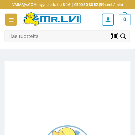
Skip
VARAAJA.COM myynti ark. klo 8-16 |
0300 30 80 82 (59 cent / min)
to
content
0
Etsi:
barcode_scanner