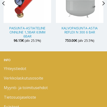
PAISUNTA-ASTIATELINE
KALVOPAISUNTA-ASTIA
ONNLINE 1,5BAR 63MM
REFLEX N 300 6 BAR
6BAR
96.15
€
(alv 25.5%)
753.00
€
(alv 25.5%)
INFO
Yhteystiedot
Verkkolaskutusosoite
Myynti- ja toimitusehdot
Tietosuojaseloste
Evästeet