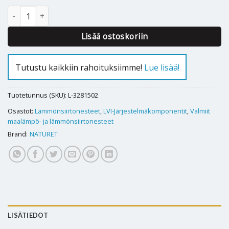
Maalämpöneste Naturet 16 kg määrä
Lisää ostoskoriin
Tutustu kaikkiin rahoituksiimme!
Lue lisää!
Tuotetunnus (SKU):
L-3281502
Osastot:
Lämmönsiirtonesteet
,
LVI-Järjestelmäkomponentit
,
Valmiit
maalämpö- ja lämmönsiirtonesteet
Brand:
NATURET
LISÄTIEDOT