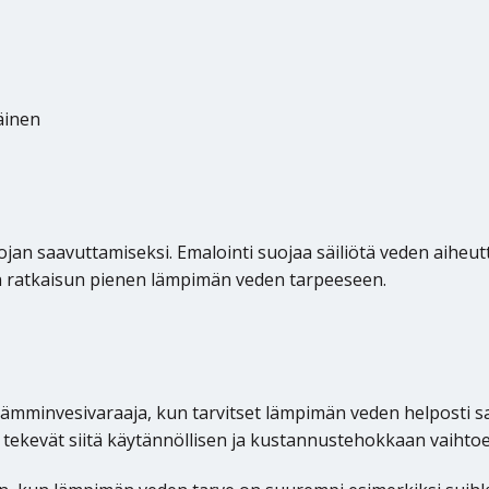
äinen
an saavuttamiseksi. Emalointi suojaa säiliötä veden aiheutt
en ratkaisun pienen lämpimän veden tarpeeseen.
ä lämminvesivaraaja, kun tarvitset lämpimän veden helposti 
ekevät siitä käytännöllisen ja kustannustehokkaan vaihtoehdo