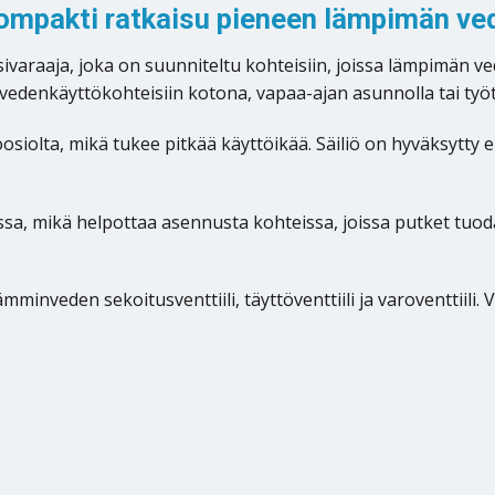
mpakti ratkaisu pieneen lämpimän ve
ivaraaja, joka on suunniteltu kohteisiin, joissa lämpimän v
vedenkäyttökohteisiin kotona, vapaa-ajan asunnolla tai työti
oosiolta, mikä tukee pitkää käyttöikää. Säiliö on hyväksytty
sassa, mikä helpottaa asennusta kohteissa, joissa putket tuo
minveden sekoitusventtiili, täyttöventtiili ja varoventtiili.