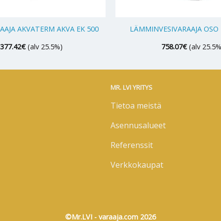
+
AAJA AKVATERM AKVA EK 500
LÄMMINVESIVARAAJA OSO F
,377.42
€
(alv 25.5%)
758.07
€
(alv 25.5%
MR. LVI YRITYS
Tietoa meistä
Asennusalueet
Referenssit
Verkkokaupat
©Mr.LVI - varaaja.com 2026