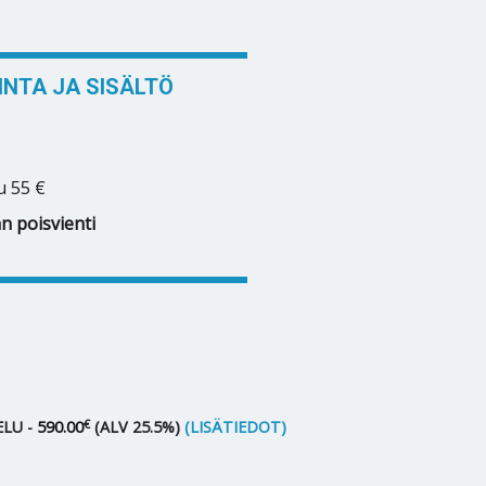
NTA JA SISÄLTÖ
u 55 €
n poisvienti
€
LU -
590.00
(ALV 25.5%)
(LISÄTIEDOT)
15 määrä