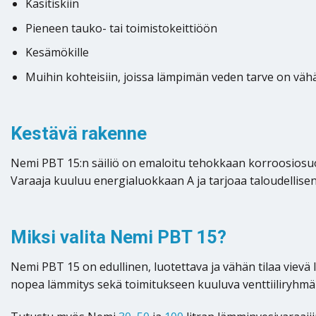
Käsitiskiin
Pieneen tauko- tai toimistokeittiöön
Kesämökille
Muihin kohteisiin, joissa lämpimän veden tarve on väh
Kestävä rakenne
Nemi PBT 15:n säiliö on emaloitu tehokkaan korroosiosuoj
Varaaja kuuluu energialuokkaan A ja tarjoaa taloudellis
Miksi valita Nemi PBT 15?
Nemi PBT 15 on edullinen, luotettava ja vähän tilaa viev
nopea lämmitys sekä toimitukseen kuuluva venttiiliryhmä t