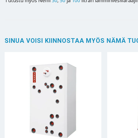
Tutustu myös Nemi
30
,
50
ja
100
litran lämminvesivaraaji
SINUA VOISI KIINNOSTAA MYÖS NÄMÄ TU