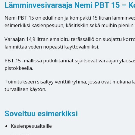
Lämminvesivaraaja Nemi PBT 15 – Ko
Nemi PBT 15 on edullinen ja kompakti 15 litran lämminves
esimerkiksi käsienpesuun, käsitiskiin sekä muihin pieniin 
Varaajan 14,9 litran emaloitu terässäiliö on suojattu korr
lämmittää veden nopeasti käyttövalmiiksi.
PBT 15 -mallissa putkiliitännät sijaitsevat varaajan yläo
pistokkeella.
Toimitukseen sisältyy venttiiliryhmä, jossa ovat mukana läm
turvallisen käytön.
Soveltuu esimerkiksi
Käsienpesualtaille