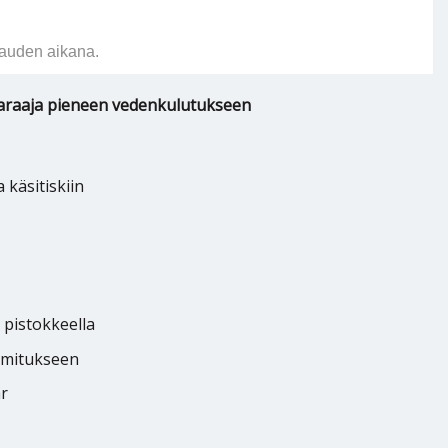
auden aikana.
araaja pieneen vedenkulutukseen
 käsitiskiin
 pistokkeella
oimitukseen
r