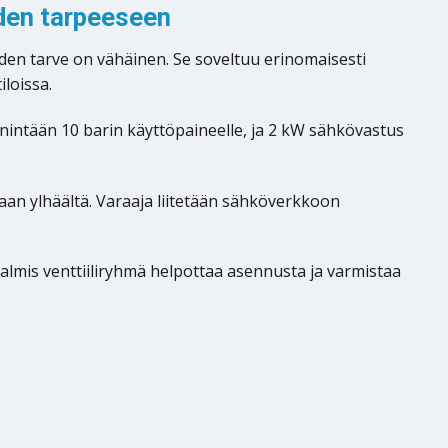
den tarpeeseen
eden tarve on vähäinen. Se soveltuu erinomaisesti
loissa.
 enintään 10 barin käyttöpaineelle, ja 2 kW sähkövastus
daan ylhäältä. Varaaja liitetään sähköverkkoon
 Valmis venttiiliryhmä helpottaa asennusta ja varmistaa