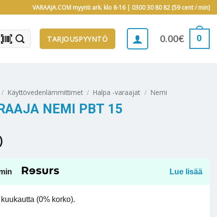
VARAAJA.COM myynti ark. klo 8-16 |
0300 30 80 82 (59 cent / min)
barcode_scanner
0
0.00
€
TARJOUSPYYNTÖ
/
Käyttövedenlämmittimet
/
Halpa -varaajat
/
Nemi
AAJA NEMI PBT 15
)
min
Lue lisää
kuukautta (0% korko).