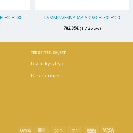
+
LEXI F100
LÄMMINVESIVARAAJA OSO FLEXI F120
)
782.35
€
(alv 25.5%)
TEE SE ITSE -OHJEET
Usein kysyttyä
Huolto-ohjeet
Visa
MasterCard
Bank
Cash
Invoice
Visa