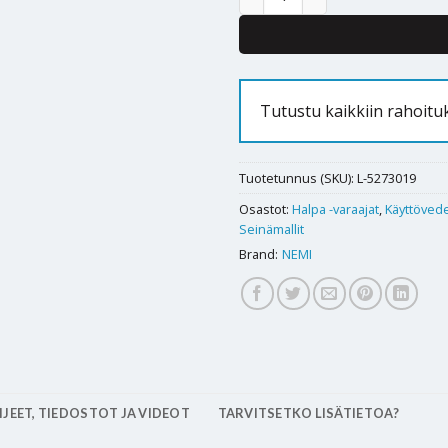
Tutustu kaikkiin rahoit
Tuotetunnus (SKU):
L-5273019
Osastot:
Halpa -varaajat
,
Käyttöved
Seinämallit
Brand:
NEMI
JEET, TIEDOSTOT JA VIDEOT
TARVITSETKO LISÄTIETOA?