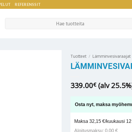
VELUT
REFERENSSIT
Etsi:
Tuotteet
/
Lämminvesivaraajat
LÄMMINVESIVAR
339.00
(alv 25.5%
€
Osta nyt, maksa myöhem
Maksa 32,15 €/kuukausi 12 
Aloitusmaksu: 0,00 €