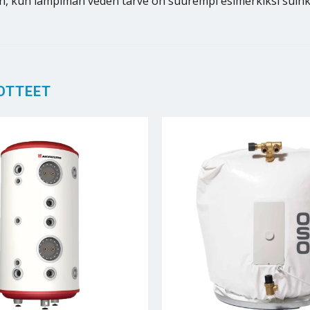
in, kun lämpimän veden tarve on suurempi esimerkiksi suihk
OTTEET