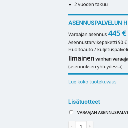
2 vuoden takuu
ASENNUSPALVELUN HI
445 €
Varaajan asennus
Asennustarvikepaketti 90 €
Huoltoauto / kuljetuspalvel
Ilmainen
vanhan varaaja
(asennuksen yhteydessä)
Lue koko tuotekuvaus
Lisätuotteet
VARAAJAN ASENNUSPALVE
Lämminvesivaraaja Nemi PBT 