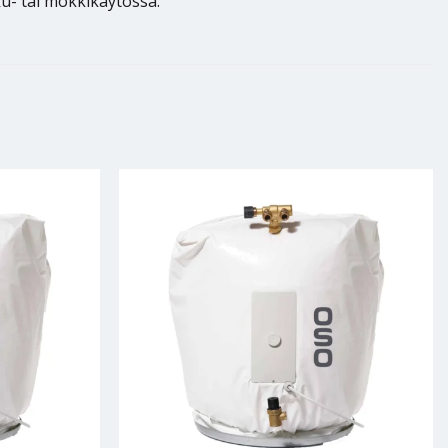
u- tai mökkikäytössä.