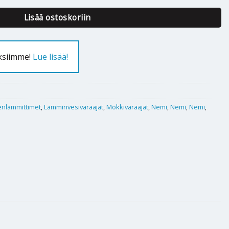
Lisää ostoskoriin
uksiimme!
Lue lisää!
enlämmittimet
,
Lämminvesivaraajat
,
Mökkivaraajat
,
Nemi
,
Nemi
,
Nemi
,