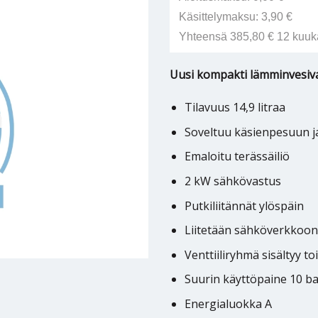
Käsittelymaksu: 3,90 €
Yhteensä 385,80 € 12 kuuk
Uusi kompakti lämminvesiv
Tilavuus 14,9 litraa
Soveltuu käsienpesuun ja
Emaloitu terässäiliö
2 kW sähkövastus
Putkiliitännät ylöspäin
Liitetään sähköverkkoon
Venttiiliryhmä sisältyy t
Suurin käyttöpaine 10 ba
Energialuokka A