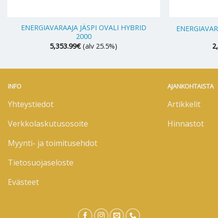
+
+
ENERGIAVARAAJA JÄSPI OVALI HYBRID
ENERGIAVAR
2000
5,353.99
€
(alv 25.5%)
2
INFO
AJANKOHTAISTA
Yhteystiedot
Artikkelit
Verkkolaskutusosoite
Hinnastot
Myynti- ja toimitusehdot
Tietosuojaseloste
Evästeet