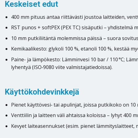
Keskeiset edut
400 mm pituus antaa riittävästi joustoa laitteiden, ventt
RST punos + softPEX (PEX TC) sisäputki – yhdistelmä m
10 mm putkiliitäntä molemmissa päissä – suora sovitus 
Kemikaalikesto: glykoli 100 %, etanoli 100 %, kestää myö
Paine- ja lämpökesto: Lämminvesi 10 bar / 110 °C; Lämmi
lyhentyä (ISO‑9080 viite valmistajatiedoissa).
Käyttökohdevinkkejä
Pienet käyttövesi‑ tai apulinjat, joissa putkikoko on 10
Venttiilin ja laitteen väli ahtaissa koloissa – lyhyt 400
Kevyet laiteasennukset (esim. pienet lämmityslaitteet