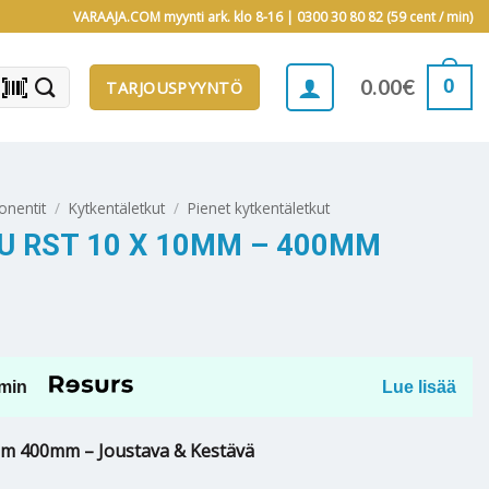
VARAAJA.COM myynti ark. klo 8-16 |
0300 30 80 82 (59 cent / min)
barcode_scanner
0
0.00
€
TARJOUSPYYNTÖ
onentit
/
Kytkentäletkut
/
Pienet kytkentäletkut
 RST 10 X 10MM – 400MM
min
Lue lisää
mm 400mm – Joustava & Kestävä