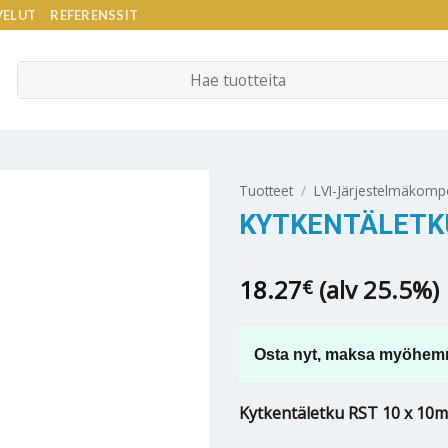
VELUT
REFERENSSIT
Etsi:
Tuotteet
/
LVI-Järjestelmäkomp
KYTKENTÄLETKU
18.27
(alv 25.5%)
€
Osta nyt, maksa myöhem
Kytkentäletku RST 10 x 10