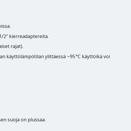
issa.
/2″ kierreadaptereita.
set rajat).
an käyttölämpötilan ylittäessä ~95 °C käyttöikä voi
sen suoja on plussaa.