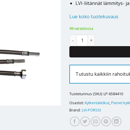
LVI-liitännät lämmitys- j
Lue koko tuotekuvaus
99 varastossa
Kytkentäletku RST 10 x 10mm
Tutustu kaikkiin rahoit
Tuotetunnus (SKU):
LP-6584410
Osastot:
Kytkentäletkut
,
Pienet kyt
Brand:
LVI-PÖRSSI