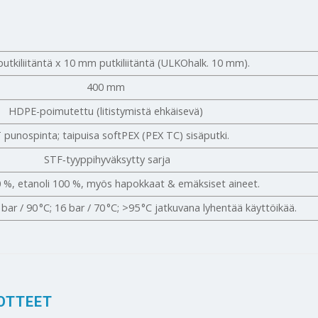
tkiliitäntä x 10 mm putkiliitäntä (ULKOhalk. 10 mm).
400 mm
HDPE-poimutettu (litistymistä ehkäisevä)
 punospinta; taipuisa softPEX (PEX TC) sisäputki.
STF‑tyyppihyväksytty sarja
0 %, etanoli 100 %, myös hapokkaat & emäksiset aineet.
 bar / 90 °C; 16 bar / 70 °C; >95 °C jatkuvana lyhentää käyttöikää.
OTTEET