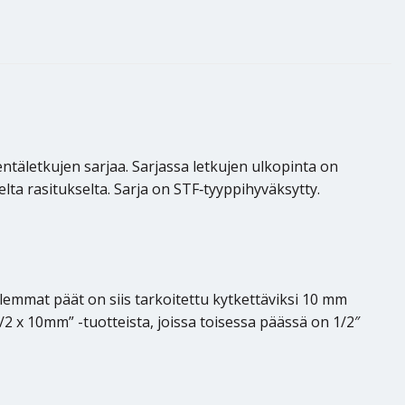
äletkujen sarjaa. Sarjassa letkujen ulkopinta on
lta rasitukselta. Sarja on STF‑tyyppihyväksytty.
emmat päät on siis tarkoitettu kytkettäviksi 10 mm
 1/2 x 10mm” -tuotteista, joissa toisessa päässä on 1/2″