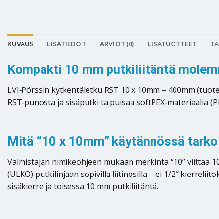
KUVAUS
LISÄTIEDOT
ARVIOT (0)
LISÄTUOTTEET
TA
Kompakti 10 mm putkiliitäntä molemm
LVI‑Pörssin kytkentäletku RST 10 x 10mm – 400mm (tuoten
RST‑punosta ja sisäputki taipuisaa softPEX‑materiaalia (P
Mitä “10 x 10mm” käytännössä tarko
Valmistajan nimikeohjeen mukaan merkintä “10” viittaa 1
(ULKO) putkilinjaan sopivilla liitinosilla – ei 1/2″ kierrel
sisäkierre ja toisessa 10 mm putkiliitäntä.