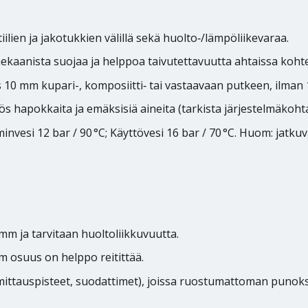
iilien ja jakotukkien välillä sekä huolto‑/lämpöliikevaraa.
ekaanista suojaa ja helppoa taivutettavuutta ahtaissa kohte
10 mm kupari-, komposiitti‑ tai vastaavaan putkeen, ilman 1
s hapokkaita ja emäksisiä aineita (tarkista järjestelmäkohtai
nvesi 12 bar / 90 °C; Käyttövesi 16 bar / 70 °C. Huom: jatkuv
 mm ja tarvitaan huoltoliikkuvuutta.
 mm osuus on helppo reitittää.
, mittauspisteet, suodattimet), joissa ruostumattoman punok