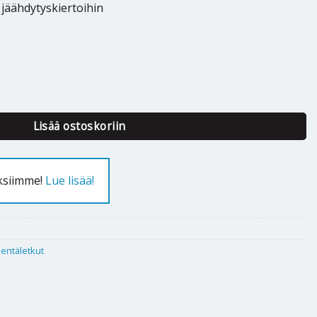
a jäähdytyskiertoihin
 - 400mm määrä
Lisää ostoskoriin
uksiimme!
Lue lisää!
kentäletkut