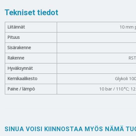
Tekniset tiedot
Liitännät
10 mm pu
Pituus
Sisärakenne
Rakenne
RST
Hyväksynnät
Kemikaalikesto
Glykoli 10
Paine / lämpö
10 bar / 110 °C; 12
SINUA VOISI KIINNOSTAA MYÖS NÄMÄ TU