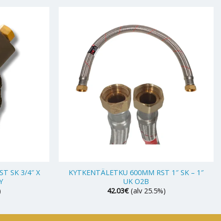
+
 SK 3/4″ X
KYTKENTÄLETKU 600MM RST 1″ SK – 1″
Y
UK O2B
)
42.03
€
(alv 25.5%)