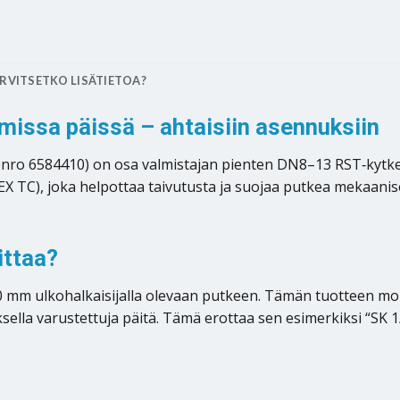
RVITSETKO LISÄTIETOA?
issa päissä – ahtaisiin asennuksiin
ro 6584410) on osa valmistajan pienten DN8–13 RST‑kytkent
EX TC), joka helpottaa taivutusta ja suojaa putkea mekaanise
ittaa?
0 mm ulkohalkaisijalla olevaan putkeen. Tämän tuotteen mol
iitoksella varustettuja päitä. Tämä erottaa sen esimerkiksi “SK