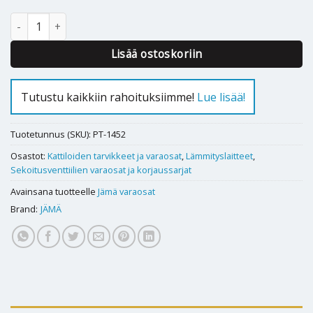
Kansitiiviste, messinki Jämä määrä
Lisää ostoskoriin
Tutustu kaikkiin rahoituksiimme!
Lue lisää!
Tuotetunnus (SKU):
PT-1452
Osastot:
Kattiloiden tarvikkeet ja varaosat
,
Lämmityslaitteet
,
Sekoitusventtiilien varaosat ja korjaussarjat
Avainsana tuotteelle
Jämä varaosat
Brand:
JÄMÄ