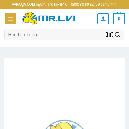
Skip
VARAAJA.COM myynti ark. klo 8-16 |
0300 30 80 82 (59 cent / min)
to
content
0
Etsi:
barcode_scanner