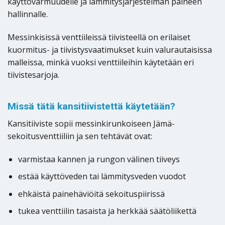
käyttövarmuudelle ja lämmitysjärjestelmän paineen
hallinnalle.
Messinkisissä venttiileissä tiivisteellä on erilaiset
kuormitus- ja tiivistysvaatimukset kuin valurautaisissa
malleissa, minkä vuoksi venttiileihin käytetään eri
tiivistesarjoja.
Missä tätä kansitiivistettä käytetään?
Kansitiiviste sopii messinkirunkoiseen Jämä-
sekoitusventtiiliin ja sen tehtävät ovat:
varmistaa kannen ja rungon välinen tiiveys
estää käyttöveden tai lämmitysveden vuodot
ehkäistä painehäviöitä sekoituspiirissä
tukea venttiilin tasaista ja herkkää säätöliikettä