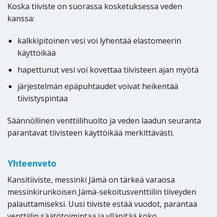
Koska tiiviste on suorassa kosketuksessa veden
kanssa:
kalkkipitoinen vesi voi lyhentää elastomeerin
käyttöikää
hapettunut vesi voi kovettaa tiivisteen ajan myötä
järjestelmän epäpuhtaudet voivat heikentää
tiivistyspintaa
Säännöllinen venttiilihuolto ja veden laadun seuranta
parantavat tiivisteen käyttöikää merkittävästi.
Yhteenveto
Kansitiiviste, messinki Jämä on tärkeä varaosa
messinkirunkoisen Jämä-sekoitusventtiilin tiiveyden
palauttamiseksi. Uusi tiiviste estää vuodot, parantaa
venttiilin säätötoimintaa ja ylläpitää koko