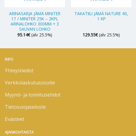
ARINASARJA JÄMÄ MINITER
TAKATIILI JÄMÄ NATURE 40,
17 / MINITER 25K – 2KPL
1 KP
ARINALOHKO 300MM + 3
SAUVAN LOHKO
95.14
€
(alv 25.5%)
129.55
€
(alv 25.5%)
INFO
Yhteystiedot
Verkkolaskutusosoite
Myynti- ja toimitusehdot
Tietosuojaseloste
Evästeet
AJANKOHTAISTA