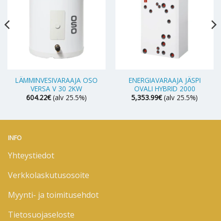
LÄMMINVESIVARAAJA OSO
ENERGIAVARAAJA JÄSPI
VERSA V 30 2KW
OVALI HYBRID 2000
604.22
€
(alv 25.5%)
5,353.99
€
(alv 25.5%)
INFO
Yhteystiedot
Verkkolaskutusosoite
Myynti- ja toimitusehdot
Tietosuojaseloste