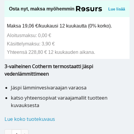
Osta nyt, maksa myöhemmin
Lue lisää
Maksa 19,06 €/kuukausi 12 kuukautta (0% korko).
Aloitusmaksu: 0,00 €
Käsittelymaksu: 3,90 €
Yhteensä 228,80 € 12 kuukauden aikana.
3-vaiheinen Cotherm termostaatti Jäspi
vedenlämmittimeen
Jäspi lämminvesivaraajan varaosa
katso yhteensopivat varaajamallit tuotteen
kuvauksesta
Lue koko tuotekuvaus
Jäspi VLM/VLS/VLP varaajan termostaatti Cotherm 3-V - M00708