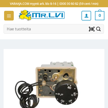
Skip
VARAAJA.COM myynti ark. klo 8-16 |
0300 30 80 82 (59 cent / min)
to
content
0
Etsi:
barcode_scanner