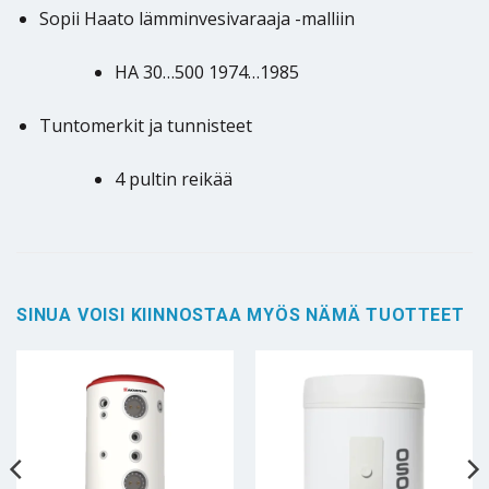
Sopii Haato lämminvesivaraaja -malliin
HA 30…500 1974…1985
Tuntomerkit ja tunnisteet
4 pultin reikää
SINUA VOISI KIINNOSTAA MYÖS NÄMÄ TUOTTEET