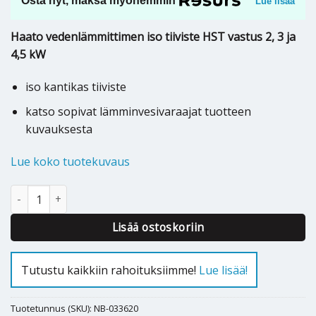
Osta nyt, maksa myöhemmin
Lue lisää
Haato vedenlämmittimen iso tiiviste HST vastus 2, 3 ja
4,5 kW
iso kantikas tiiviste
katso sopivat lämminvesivaraajat tuotteen
kuvauksesta
Lue koko tuotekuvaus
Haato varaajan tiiviste HST vastus 2, 3 ja 4,5 kW - 033620 määrä
Lisää ostoskoriin
Tutustu kaikkiin rahoituksiimme!
Lue lisää!
Tuotetunnus (SKU):
NB-033620