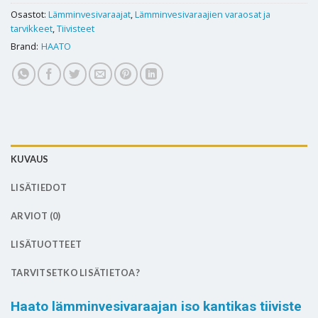
Osastot:
Lämminvesivaraajat
,
Lämminvesivaraajien varaosat ja
tarvikkeet
,
Tiivisteet
Brand:
HAATO
KUVAUS
LISÄTIEDOT
ARVIOT (0)
LISÄTUOTTEET
TARVITSETKO LISÄTIETOA?
Haato lämminvesivaraajan iso kantikas tiiviste