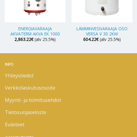
ENERGIAVARAAJA
LÄMMINVESIVARAAJA OSO
AKVATERM AKVA EK 1000
VERSA V 30 2KW
2,863.22
€
(alv 25.5%)
604.22
€
(alv 25.5%)
INFO
Yhteystiedot
Verkkolaskutusosoite
Myynti- ja toimitusehdot
Tietosuojaseloste
Evästeet