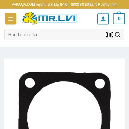
Skip
VARAAJA.COM myynti ark. klo 8-16 |
0300 30 80 82 (59 cent / min)
to
content
0
Etsi:
barcode_scanner