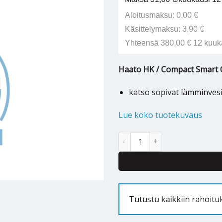
Aloitusmaksu: 0,00 €
Käsittelymaksu: 3,90 €
Yhteensä 380,00 € 12 kuuk
Haato HK / Compact Smart 
katso sopivat lämminves
Lue koko tuotekuvaus
Haato HK / Compact Smart Con
Tutustu kaikkiin rahoit