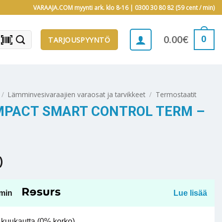
VARAAJA.COM myynti ark. klo 8-16 |
0300 30 80 82 (59 cent / min)
barcode_scanner
0
0.00
€
TARJOUSPYYNTÖ
/
Lämminvesivaraajien varaosat ja tarvikkeet
/
Termostaatit
MPACT SMART CONTROL TERM –
)
min
Lue lisää
kuukautta (0% korko).