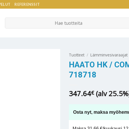
VELUT
REFERENSSIT
Etsi:
Tuotteet
/
Lämminvesivaraajat
HAATO HK / CO
718718
347.64
(alv 25.5%
€
Osta nyt, maksa myöhem
Maksa 31,66 €/kuukausi 12 