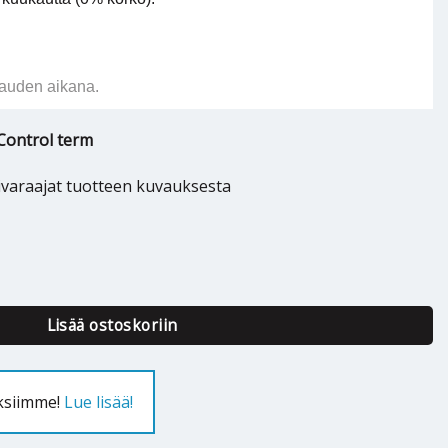
auden aikana.
Control term
ivaraajat tuotteen kuvauksesta
trol term - 718718 määrä
Lisää ostoskoriin
uksiimme!
Lue lisää!