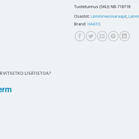
Tuotetunnus (SKU):
NB-718718
Osastot:
Lämminvesivaraajat
,
Lämmi
Brand:
HAATO
RVITSETKO LISÄTIETOA?
erm