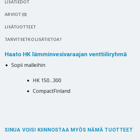
LISÄTIEDOT
ARVIOT (0)
LISÄTUOTTEET
TARVITSETKO LISÄTIETOA?
Haato HK lämminvesivaraajan venttiiliryhmä
Sopii malleihin
HK 150…300
CompactFinland
SINUA VOISI KIINNOSTAA MYÖS NÄMÄ TUOTTEET