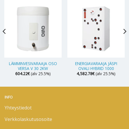
LÄMMINVESIVARAAJA OSO
ENERGIAVARAAJA JÄSPI
VERSA V 30 2KW
OVALI HYBRID 1000
604.22
€
(alv 25.5%)
4,582.78
€
(alv 25.5%)
INFO
Yhteystiedot
Verkkolaskutusosoite