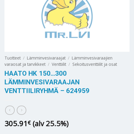
Tuotteet
/
Lämminvesivaraajat
/
Lämminvesivaraajien
varaosat ja tarvikkeet
/
Venttiilit
/
Sekoitusventtiilit ja osat
HAATO HK 150…300
LÄMMINVESIVARAAJAN
VENTTIILIRYHMÄ – 624959
305.91
(alv 25.5%)
€