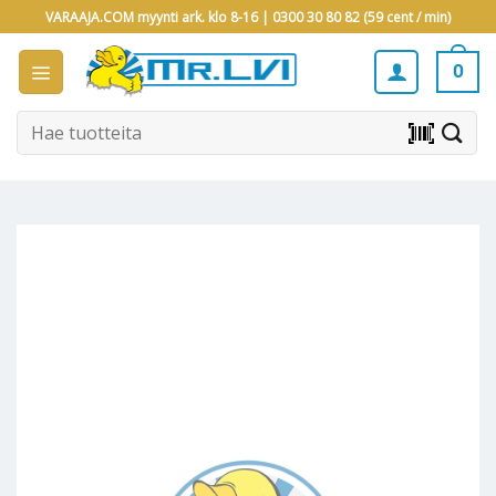
Skip
VARAAJA.COM myynti ark. klo 8-16 |
0300 30 80 82 (59 cent / min)
to
content
0
Etsi:
barcode_scanner