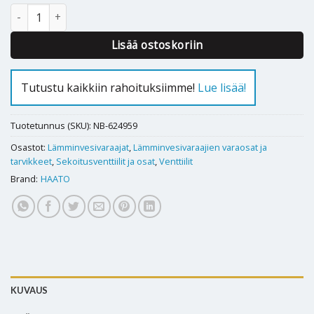
Haato HK 150…300 lämminvesivaraajan venttiiliryhmä - 624959 m
Lisää ostoskoriin
Tutustu kaikkiin rahoituksiimme!
Lue lisää!
Tuotetunnus (SKU):
NB-624959
Osastot:
Lämminvesivaraajat
,
Lämminvesivaraajien varaosat ja
tarvikkeet
,
Sekoitusventtiilit ja osat
,
Venttiilit
Brand:
HAATO
KUVAUS