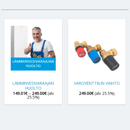
LÄMMINVESIVARAAJAN
VAROVENTTIILIN VAIHTO
HUOLTO
Hintaluokka:
149.01
€
–
249.00
€
(alv
249.00
€
(alv 25.5%)
149.01€
25.5%)
-
249.00€