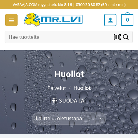
Skip
VARAAJA.COM myynti ark. klo 8-16 |
0300 30 80 82 (59 cent / min)
to
content
0
Etsi:
barcode_scanner
Huollot
Palvelut
/
Huollot
SUODATA