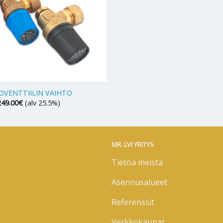
OVENTTIILIN VAIHTO
249.00
€
(alv 25.5%)
MR. LVI YRITYS
Tietoa meistä
Asennusalueet
Referenssit
Verkkokaupat