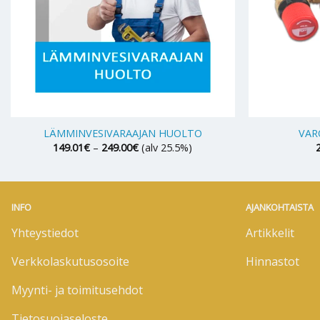
+
+
LÄMMINVESIVARAAJAN HUOLTO
VAR
Hintaluokka:
149.01
€
–
249.00
€
(alv 25.5%)
149.01€
-
249.00€
INFO
AJANKOHTAISTA
Yhteystiedot
Artikkelit
Verkkolaskutusosoite
Hinnastot
Myynti- ja toimitusehdot
Tietosuojaseloste