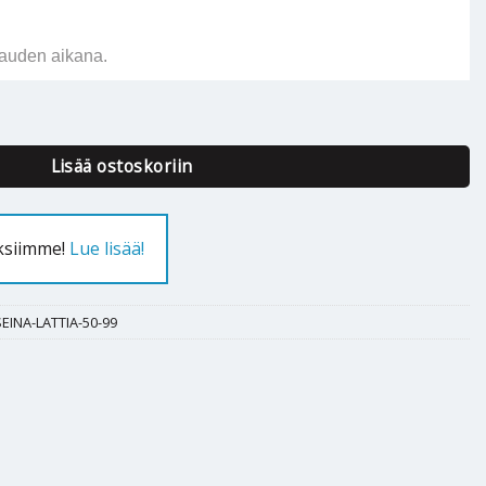
auden aikana.
Lisää ostoskoriin
uksiimme!
Lue lisää!
INA-LATTIA-50-99