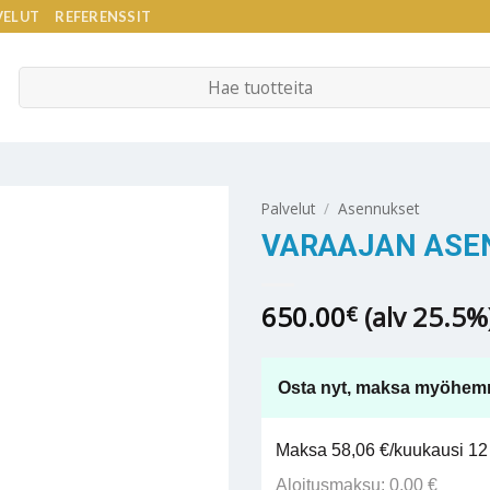
VELUT
REFERENSSIT
Etsi:
Palvelut
/
Asennukset
VARAAJAN ASE
650.00
(alv 25.5%
€
Osta nyt, maksa myöhem
Maksa 58,06 €/kuukausi 12 
Aloitusmaksu: 0,00 €