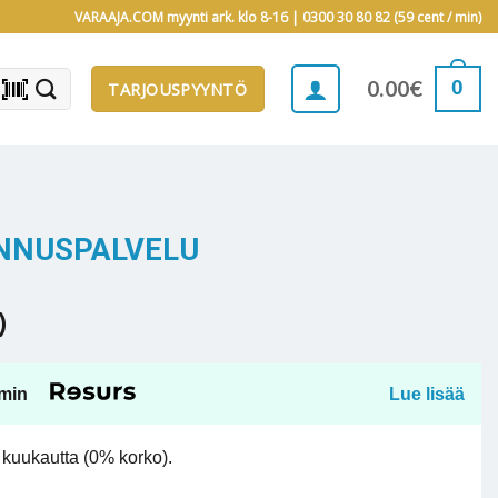
VARAAJA.COM myynti ark. klo 8-16 |
0300 30 80 82 (59 cent / min)
barcode_scanner
0
0.00
€
TARJOUSPYYNTÖ
NNUSPALVELU
)
min
Lue lisää
kuukautta (0% korko).