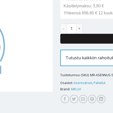
Käsittelymaksu: 3,90 €
Yhteensä 696,80 € 12 kuuk
Varaajan asennuspalvelu määrä
Tutustu kaikkiin rahoit
Tuotetunnus (SKU):
MR-ASENNUS-SE
Osastot:
Asennukset
,
Palvelut
Brand:
MR.LVI