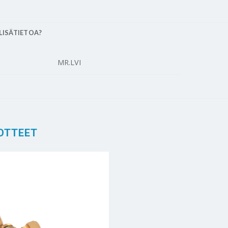
LISÄTIETOA?
MR.LVI
OTTEET