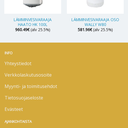
LÄMMINVESIVARAAJA
LÄMMINVESIVARAAJA OSO
HAATO HK 100L
WALLY W80
960.49
€
(alv 25.5%)
581.96
€
(alv 25.5%)
INFO
Yhteystiedot
Verkkolaskutusosoite
Myynti- ja toimitusehdot
Tietosuojaseloste
Evästeet
AJANKOHTAISTA