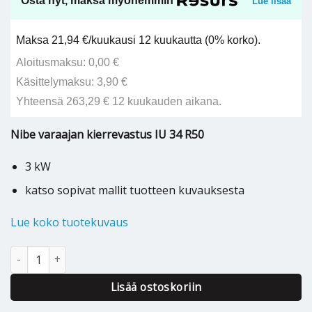
Osta nyt, maksa myöhemmin
Lue lisää
Maksa 21,94 €/kuukausi 12 kuukautta (0% korko).
Aloitusmaksu: 0,00 €
Käsittelymaksu: 3,90 €
Yhteensä 263,29 € 12 kuukauden aikana.
Nibe varaajan kierrevastus IU 34 R50
3 kW
katso sopivat mallit tuotteen kuvauksesta
Lue koko tuotekuvaus
Nibe varaajan kierrevastus IU 34 R50 - 218009 määrä
Lisää ostoskoriin