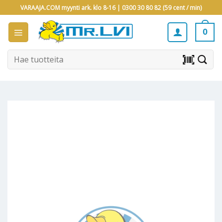
Skip
VARAAJA.COM myynti ark. klo 8-16 |
0300 30 80 82 (59 cent / min)
to
content
0
Etsi:
barcode_scanner