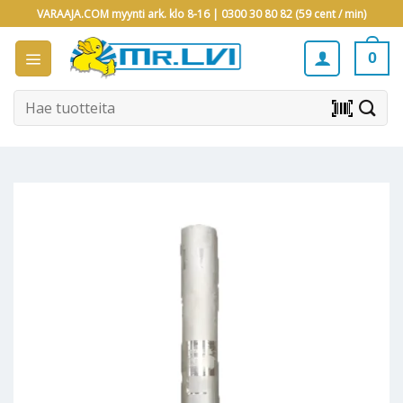
Skip
VARAAJA.COM myynti ark. klo 8-16 |
0300 30 80 82 (59 cent / min)
to
content
0
Etsi:
barcode_scanner