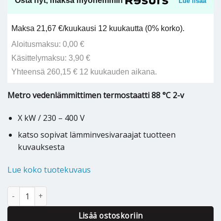
Osta nyt, maksa myöhemmin
Lue lisää
Maksa 21,67 €/kuukausi 12 kuukautta (0% korko).
Aloitusmaksu: 0,00 €
Käsittelymaksu: 3,90 €
Yhteensä 260,15 € 12 kuukauden aikana.
Metro vedenlämmittimen termostaatti 88 °C 2-v
X kW / 230 – 400 V
katso sopivat lämminvesivaraajat tuotteen
kuvauksesta
Lue koko tuotekuvaus
Metro varaajan termostaatti 88°C 2-v - 2702029999 määrä
Lisää ostoskoriin