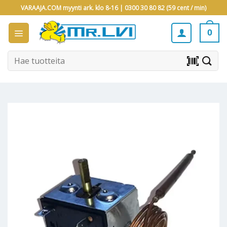
Skip
VARAAJA.COM myynti ark. klo 8-16 |
0300 30 80 82 (59 cent / min)
to
content
0
Etsi:
barcode_scanner