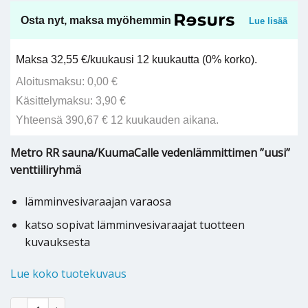
Osta nyt, maksa myöhemmin
Lue lisää
Maksa 32,55 €/kuukausi 12 kuukautta (0% korko).
Aloitusmaksu: 0,00 €
Käsittelymaksu: 3,90 €
Yhteensä 390,67 € 12 kuukauden aikana.
Metro RR sauna/KuumaCalle vedenlämmittimen ”uusi”
venttiiliryhmä
lämminvesivaraajan varaosa
katso sopivat lämminvesivaraajat tuotteen
kuvauksesta
Lue koko tuotekuvaus
Metro RR sauna/KuumaCalle varaajan venttiiliryhmä - 271134400