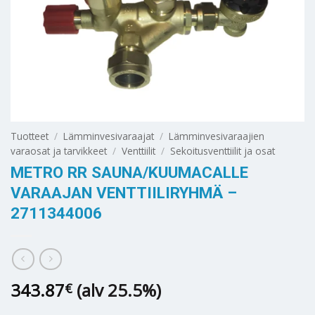
Tuotteet
/
Lämminvesivaraajat
/
Lämminvesivaraajien
varaosat ja tarvikkeet
/
Venttiilit
/
Sekoitusventtiilit ja osat
METRO RR SAUNA/KUUMACALLE
VARAAJAN VENTTIILIRYHMÄ –
2711344006
343.87
(alv 25.5%)
€