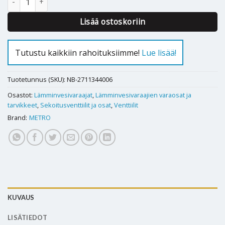
Lisää ostoskoriin
Tutustu kaikkiin rahoituksiimme!
Lue lisää!
Tuotetunnus (SKU):
NB-2711344006
Osastot:
Lämminvesivaraajat
,
Lämminvesivaraajien varaosat ja
tarvikkeet
,
Sekoitusventtiilit ja osat
,
Venttiilit
Brand:
METRO
KUVAUS
LISÄTIEDOT