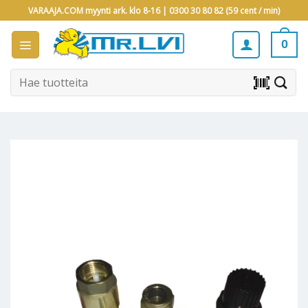
Skip
VARAAJA.COM myynti ark. klo 8-16 |
0300 30 80 82 (59 cent / min)
to
content
0
Etsi:
barcode_scanner