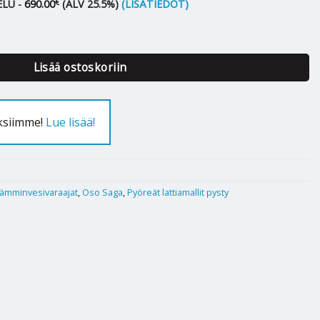
€
LU -
690.00
(ALV 25.5%)
(LISÄTIEDOT)
2-200 - 2.8 kW määrä
Lisää ostoskoriin
uksiimme!
Lue lisää!
ämminvesivaraajat
,
Oso Saga
,
Pyöreät lattiamallit pysty