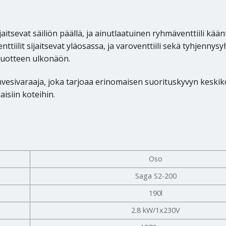
aitsevat säiliön päällä, ja ainutlaatuinen ryhmäventtiili kään
ilit sijaitsevat yläosassa, ja varoventtiili sekä tyhjennysyh
 tuotteen ulkonäön.
esivaraaja, joka tarjoaa erinomaisen suorituskyvyn keskiko
isiin koteihin.
Oso
Saga S2-200
190l
2.8 kW/1x230V