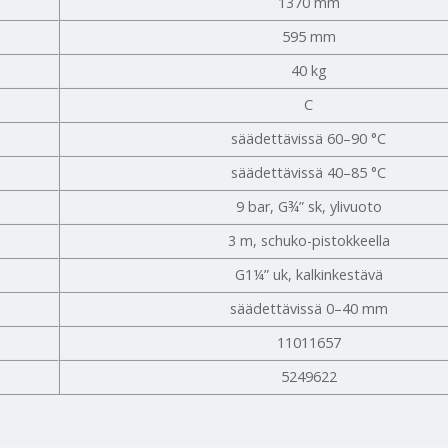
1370 mm
595 mm
40 kg
C
säädettävissä 60–90 °C
säädettävissä 40–85 °C
9 bar, G¾” sk, ylivuoto
3 m, schuko-pistokkeella
G1¼” uk, kalkinkestävä
säädettävissä 0–40 mm
11011657
5249622