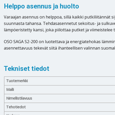
Helppo asennus ja huolto
Varaajan asennus on helppoa, sillä kaikki putkiliitännät sij
suunnasta tahansa. Tehdasasennetut sekoitus- ja sulkuventti
lämpöeristetty kansi, joka piilottaa putket ja viimeistelee
OSO SAGA S2-200 on luotettava ja energiatehokas lämminv
asennettavuus tekevät siitä ihanteellisen valinnan suomala
Tekniset tiedot
Tuotemerkki
Malli
Nimellistilavuus
Tehotiedot