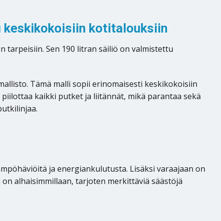
keskikokoisiin kotitalouksiin
tarpeisiin. Sen 190 litran säiliö on valmistettu
.
isto. Tämä malli sopii erinomaisesti keskikokoisiin
piilottaa kaikki putket ja liitännät, mikä parantaa sekä
tkilinjaa.
pöhäviöitä ja energiankulutusta. Lisäksi varaajaan on
on alhaisimmillaan, tarjoten merkittäviä säästöjä