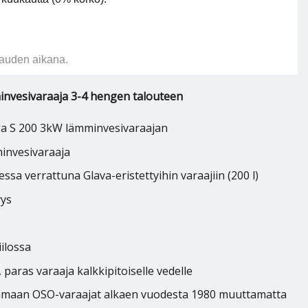
auden aikana.
invesivaraaja 3-4 hengen talouteen
a S 200 3kW lämminvesivaraajan
minvesivaraaja
sa verrattuna Glava-eristettyihin varaajiin (200 l)
yys
iilossa
 paras varaaja kalkkipitoiselle vedelle
amaan OSO-varaajat alkaen vuodesta 1980 muuttamatta