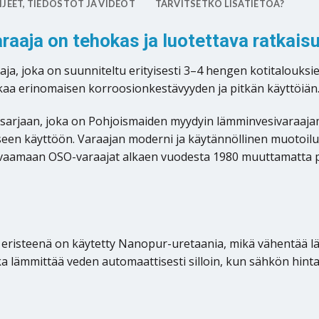
JEET, TIEDOSTOT JA VIDEOT
TARVITSETKO LISÄTIETOA?
ja on tehokas ja luotettava ratkaisu 
, joka on suunniteltu erityisesti 3–4 hengen kotitalouksien 
kaa erinomaisen korroosionkestävyyden ja pitkän käyttöiän
jaan, joka on Pohjoismaiden myydyin lämminvesivaraajamall
äiseen käyttöön. Varaajan moderni ja käytännöllinen muotoilu 
orvaamaan OSO-varaajat alkaen vuodesta 1980 muuttamatta pu
risteenä on käytetty Nanopur-uretaania, mikä vähentää läm
 lämmittää veden automaattisesti silloin, kun sähkön hinta 