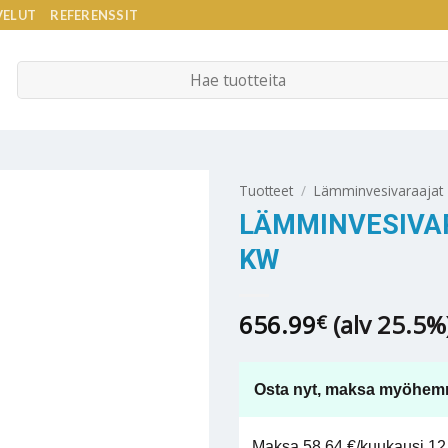
VELUT
REFERENSSIT
Etsi:
Tuotteet
/
Lämminvesivaraajat
LÄMMINVESIVAR
KW
656.99
(alv 25.5%
€
Osta nyt, maksa myöhem
Maksa 58,64 €/kuukausi 12 