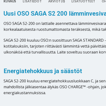
KUVAUS
LISÄTIEDOT
ARVIOT (0)
LISÄTUOTTEET
OH
Uusi OSO SAGA S2 200 lämminvesivaraa
OSO SAGA S2-200 on lattialle asennettava lämminvesivaraaja
korkealaatuisesta ruostumattomasta teräksestä, mikä ta
SAGA S2-200 kuuluu OSO:n suosittuun SAGA STANDARD -sar
kotitalouksiin, tarjoten riittävästi lämmintä vettä päivitt
ulkonäköä että turvallisuutta. Laite soveltuu suoraan k
Energiatehokkuus ja säästöt
SAGA S2-200 kuuluu energiatehokkuusluokkaan C, ja sen e
mahdollista jälkiasentaa älykäs OSO CHARGE™ -ohjain, joka
energiakustannuksissa.