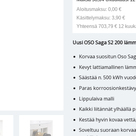
Aloitusmaksu: 0,00 €
Käsittelymaksu: 3,90 €
Yhteensä 703,79 € 12 kuuk
Uusi OSO Saga S2 200 lämm
Korvaa suositun Oso Sag
Kevyt lattiamallinen läm
Säästää n. 500 kWh vuodes
Paras korroosionkestäv
Lippulaiva malli
Kaikki liitännät ylhäällä p
Kestää hyvin kovaa vettä,
Soveltuu suoraan korva