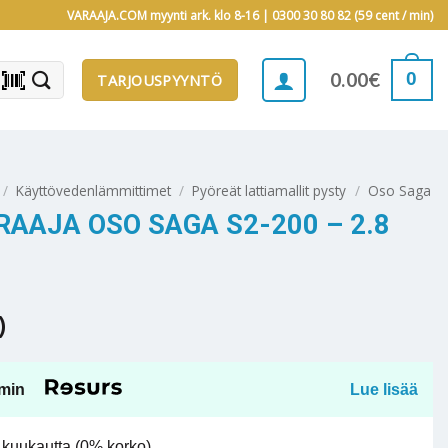
VARAAJA.COM myynti ark. klo 8-16 |
0300 30 80 82 (59 cent / min)
barcode_scanner
0
0.00
€
TARJOUSPYYNTÖ
/
Käyttövedenlämmittimet
/
Pyöreät lattiamallit pysty
/
Oso Saga
AAJA OSO SAGA S2-200 – 2.8
)
min
Lue lisää
kuukautta (0% korko).