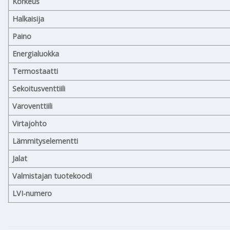
Korkeus
Halkaisija
Paino
Energialuokka
Termostaatti
Sekoitusventtiili
Varoventtiili
Virtajohto
Lämmityselementti
Jalat
Valmistajan tuotekoodi
LVI-numero