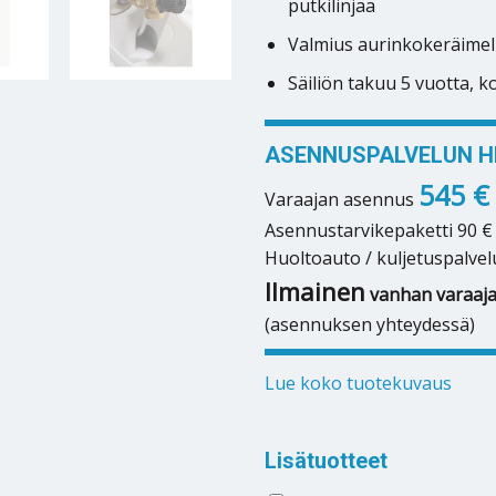
putkilinjaa
Valmius aurinkokeräimel
Säiliön takuu 5 vuotta, 
ASENNUSPALVELUN HI
545 €
Varaajan asennus
Asennustarvikepaketti 90 €
Huoltoauto / kuljetuspalvel
Ilmainen
vanhan varaaja
(asennuksen yhteydessä)
Lue koko tuotekuvaus
Lisätuotteet