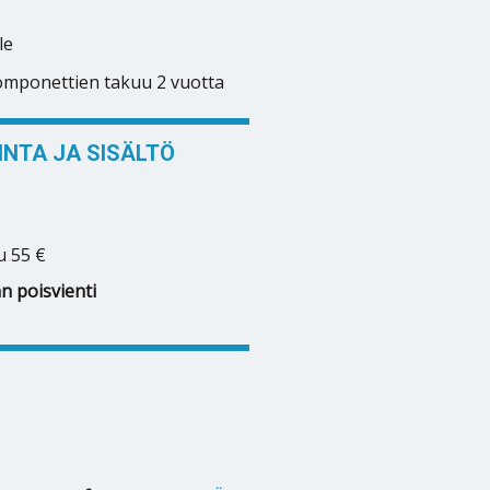
le
komponettien takuu 2 vuotta
NTA JA SISÄLTÖ
u 55 €
n poisvienti