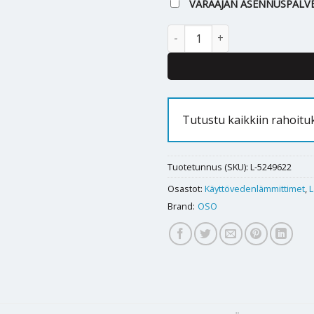
VARAAJAN ASENNUSPALVE
Lämminvesivaraaja OSO SAGA S
Tutustu kaikkiin rahoit
Tuotetunnus (SKU):
L-5249622
Osastot:
Käyttövedenlämmittimet
,
L
Brand:
OSO