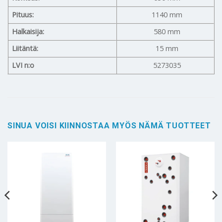
Pituus:
1140 mm
Halkaisija:
580 mm
Liitäntä:
15 mm
LVI n:o
5273035
SINUA VOISI KIINNOSTAA MYÖS NÄMÄ TUOTTEET