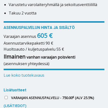
Varustetu varolaiteryhmällä ja sekoitusventtiilillä
Takuu 2 vuotta
ASENNUSPALVELUN HINTA JA SISÄLTÖ
605 €
Varaajan asennus
Asennustarvikepaketti 90 €
Huoltoauto / kuljetuspalvelu 55 €
Ilmainen
vanhan varaajan poisvienti
(asennuksen yhteydessä)
Lue koko tuotekuvaus
Lisätuotteet
€
VARAAJAN ASENNUSPALVELU -
750.00
(ALV 25.5%)
(LISÄTIEDOT)