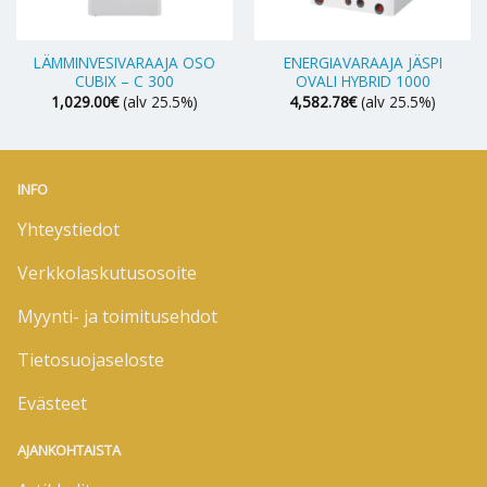
LÄMMINVESIVARAAJA OSO
ENERGIAVARAAJA JÄSPI
CUBIX – C 300
OVALI HYBRID 1000
1,029.00
€
(alv 25.5%)
4,582.78
€
(alv 25.5%)
INFO
Yhteystiedot
Verkkolaskutusosoite
Myynti- ja toimitusehdot
Tietosuojaseloste
Evästeet
AJANKOHTAISTA