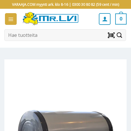
Skip
VARAAJA.COM myynti ark. klo 8-16 |
0300 30 80 82 (59 cent / min)
to
content
0
Etsi:
barcode_scanner