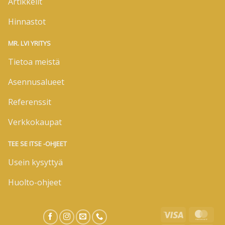
Artikkelit
Hinnastot
MR. LVI YRITYS
Tietoa meistä
Asennusalueet
Referenssit
Verkkokaupat
TEE SE ITSE -OHJEET
Usein kysyttyä
Huolto-ohjeet
Visa
Mas