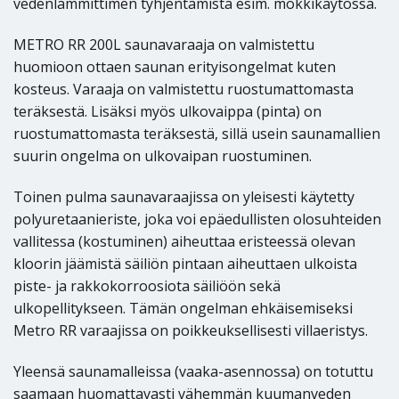
vedenlämmittimen tyhjentämistä esim. mökkikäytössä.
METRO RR 200L saunavaraaja on valmistettu
huomioon ottaen saunan erityisongelmat kuten
kosteus. Varaaja on valmistettu ruostumattomasta
teräksestä. Lisäksi myös ulkovaippa (pinta) on
ruostumattomasta teräksestä, sillä usein saunamallien
suurin ongelma on ulkovaipan ruostuminen.
Toinen pulma saunavaraajissa on yleisesti käytetty
polyuretaanieriste, joka voi epäedullisten olosuhteiden
vallitessa (kostuminen) aiheuttaa eristeessä olevan
kloorin jäämistä säiliön pintaan aiheuttaen ulkoista
piste- ja rakkokorroosiota säiliöön sekä
ulkopellitykseen. Tämän ongelman ehkäisemiseksi
Metro RR varaajissa on poikkeuksellisesti villaeristys.
Yleensä saunamalleissa (vaaka-asennossa) on totuttu
saamaan huomattavasti vähemmän kuumanveden