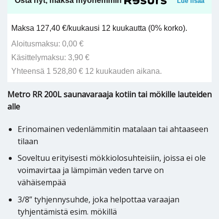
Osta nyt, maksa myöhemmin
Lue lisää
Maksa 127,40 €/kuukausi 12 kuukautta (0% korko).
Aloitusmaksu: 0,00 €
Käsittelymaksu: 3,90 €
Yhteensä 1 528,80 € 12 kuukauden aikana.
Metro RR 200L saunavaraaja kotiin tai mökille lauteiden
alle
Erinomainen vedenlämmitin matalaan tai ahtaaseen
tilaan
Soveltuu erityisesti mökkiolosuhteisiin, joissa ei ole
voimavirtaa ja lämpimän veden tarve on
vähäisempää
3/8” tyhjennysuhde, joka helpottaa varaajan
tyhjentämistä esim. mökillä