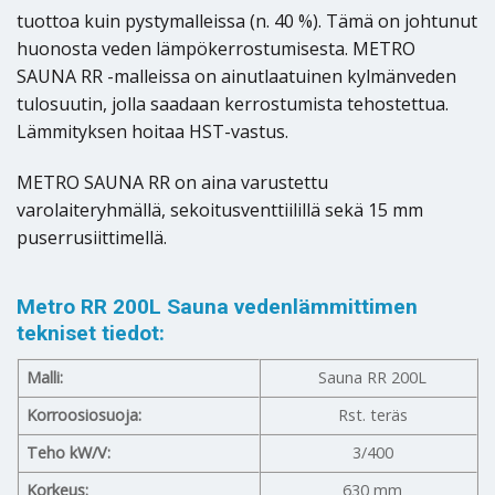
tuottoa kuin pystymalleissa (n. 40 %). Tämä on johtunut
huonosta veden lämpökerrostumisesta. METRO
SAUNA RR -malleissa on ainutlaatuinen kylmänveden
tulosuutin, jolla saadaan kerrostumista tehostettua.
Lämmityksen hoitaa HST-vastus.
METRO SAUNA RR on aina varustettu
varolaiteryhmällä, sekoitusventtiilillä sekä 15 mm
puserrusiittimellä.
Metro RR 200L Sauna vedenlämmittimen
tekniset tiedot:
Malli:
Sauna RR 200L
Korroosiosuoja:
Rst. teräs
Teho kW/V:
3/400
Korkeus:
630 mm