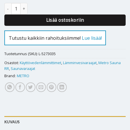
Lämminvesivaraaja Metro RR 200L saunavaraaja määrä
Lisää ostoskoriin
Tutustu kaikkiin rahoituksiimme!
Lue lisää!
Tuotetunnus (SKU):
L-5273035
Osastot:
Käyttövedenlämmittimet
,
Lämminvesivaraajat
,
Metro Sauna
RR
,
Saunavaraajat
Brand:
METRO
KUVAUS