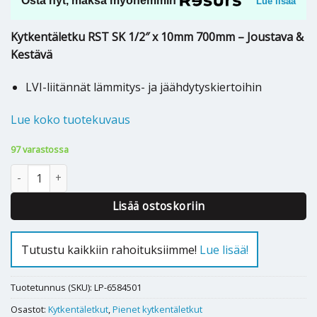
Osta nyt, maksa myöhemmin
Lue lisää
Kytkentäletku RST SK 1/2″ x 10mm 700mm – Joustava &
Kestävä
LVI-liitännät lämmitys- ja jäähdytyskiertoihin
Lue koko tuotekuvaus
97 varastossa
Kytkentäletku RST SK 1/2" x 10mm - 700mm määrä
Lisää ostoskoriin
Tutustu kaikkiin rahoituksiimme!
Lue lisää!
Tuotetunnus (SKU):
LP-6584501
Osastot:
Kytkentäletkut
,
Pienet kytkentäletkut