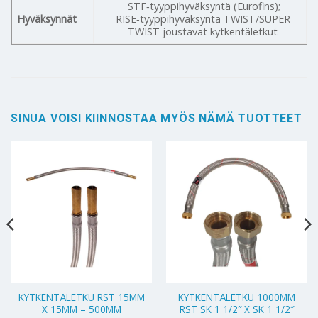
STF‑tyyppihyväksyntä (Eurofins);
Hyväksynnät
RISE‑tyyppihyväksyntä TWIST/SUPER
TWIST joustavat kytkentäletkut
SINUA VOISI KIINNOSTAA MYÖS NÄMÄ TUOTTEET
KYTKENTÄLETKU RST 15MM
KYTKENTÄLETKU 1000MM
X 15MM – 500MM
RST SK 1 1/2″ X SK 1 1/2″