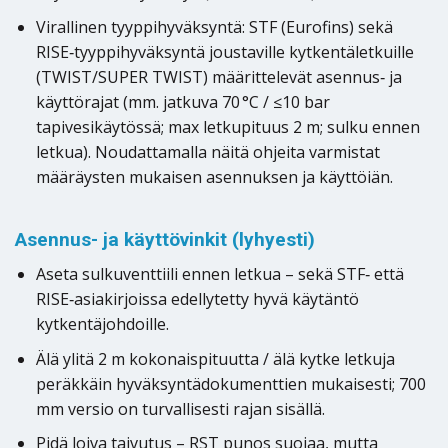
Virallinen tyyppihyväksyntä: STF (Eurofins) sekä
RISE‑tyyppihyväksyntä joustaville kytkentäletkuille
(TWIST/SUPER TWIST) määrittelevät asennus‑ ja
käyttörajat (mm. jatkuva 70 °C / ≤10 bar
tapivesikäytössä; max letkupituus 2 m; sulku ennen
letkua). Noudattamalla näitä ohjeita varmistat
määräysten mukaisen asennuksen ja käyttöiän.
Asennus- ja käyttövinkit (lyhyesti)
Aseta sulkuventtiili ennen letkua – sekä STF‑ että
RISE‑asiakirjoissa edellytetty hyvä käytäntö
kytkentäjohdoille.
Älä ylitä 2 m kokonaispituutta / älä kytke letkuja
peräkkäin hyväksyntädokumenttien mukaisesti; 700
mm versio on turvallisesti rajan sisällä.
Pidä loiva taivutus – RST punos suojaa, mutta