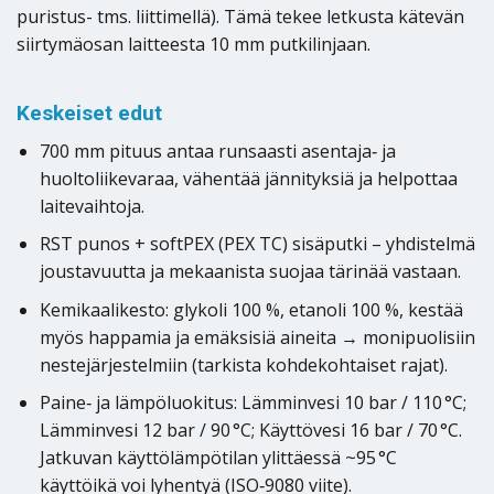
puristus- tms. liittimellä). Tämä tekee letkusta kätevän
siirtymäosan laitteesta 10 mm putkilinjaan.
Keskeiset edut
700 mm pituus antaa runsaasti asentaja‑ ja
huoltoliikevaraa, vähentää jännityksiä ja helpottaa
laitevaihtoja.
RST punos + softPEX (PEX TC) sisäputki – yhdistelmä
joustavuutta ja mekaanista suojaa tärinää vastaan.
Kemikaalikesto: glykoli 100 %, etanoli 100 %, kestää
myös happamia ja emäksisiä aineita → monipuolisiin
nestejärjestelmiin (tarkista kohdekohtaiset rajat).
Paine‑ ja lämpöluokitus: Lämminvesi 10 bar / 110 °C;
Lämminvesi 12 bar / 90 °C; Käyttövesi 16 bar / 70 °C.
Jatkuvan käyttölämpötilan ylittäessä ~95 °C
käyttöikä voi lyhentyä (ISO‑9080 viite).