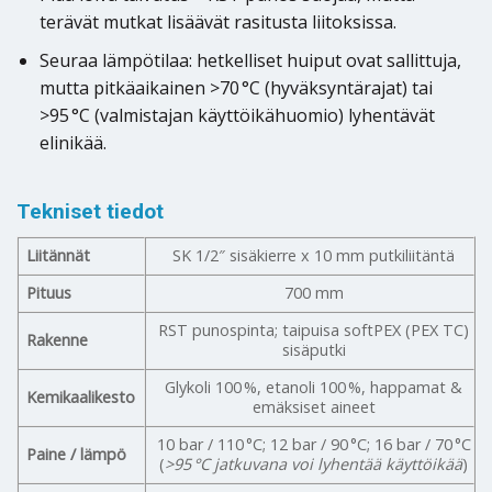
terävät mutkat lisäävät rasitusta liitoksissa.
Seuraa lämpötilaa: hetkelliset huiput ovat sallittuja,
mutta pitkäaikainen >70 °C (hyväksyntärajat) tai
>95 °C (valmistajan käyttöikähuomio) lyhentävät
elinikää.
Tekniset tiedot
Liitännät
SK 1/2″ sisäkierre x 10 mm putkiliitäntä
Pituus
700 mm
RST punospinta; taipuisa softPEX (PEX TC)
Rakenne
sisäputki
Glykoli 100 %, etanoli 100 %, happamat &
Kemikaalikesto
emäksiset aineet
10 bar / 110 °C; 12 bar / 90 °C; 16 bar / 70 °C
Paine / lämpö
(
>95 °C jatkuvana voi lyhentää käyttöikää
)