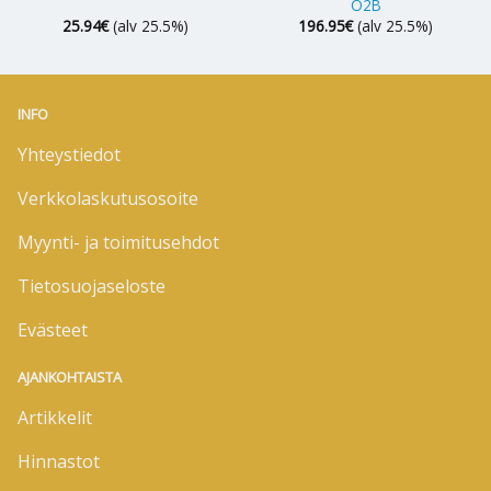
O2B
25.94
€
(alv 25.5%)
196.95
€
(alv 25.5%)
INFO
Yhteystiedot
Verkkolaskutusosoite
Myynti- ja toimitusehdot
Tietosuojaseloste
Evästeet
AJANKOHTAISTA
Artikkelit
Hinnastot