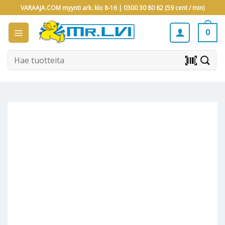
Skip
VARAAJA.COM myynti ark. klo 8-16 |
0300 30 80 82 (59 cent / min)
to
content
0
Etsi:
barcode_scanner