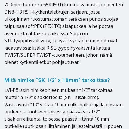
700mm (tuotenro 6584501) kuuluu valmistajan pienten
DN8–13 RST‑kytkentäletkujen sarjaan, jossa
ulkopinnan ruostumattoman teräksen punos suojaa
taipuisaa softPEX (PEX TC) sisäputkea ja helpottaa
asennusta ahtaissa paikoissa. Sarja on
STF‑tyyppihyväksytty, ja hyväksyntädokumentit ovat
ladattavissa; lisäksi RISE‑tyyppihyväksyntä kattaa
TWIST/SUPER TWIST ‑tuoteperheen, johon nämä
pienet kytkentäletkut pohjautuvat.
Mitä nimike “SK 1/2″ x 10mm” tarkoittaa?
LVI‑Pörssin nimikeohjeen mukaan “1/2” tarkoittaa
mutteria 1/2″ sisäkierteellä (SK = sisäkierre).
Vastaavasti “10” viittaa 10 mm ulkohalkaisijalla olevaan
putkeen – tuotteen toisessa päässä siis 1/2″
sisäkierreliitäntä, toisessa päässä liitäntä 10 mm
putkelle (putkiosan liittäminen järjestelmästä riippuen