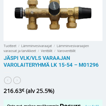
Tuotteet
/
Lämminvesivaraajat
/
Lämminvesivaraajien
varaosat ja tarvikkeet
/
Venttiilit
/
Varoventtiilit
JÄSPI VLK/VLS VARAAJAN
VAROLAITERYHMÄ LK 15-54 – M01296
216.63
(alv 25.5%)
€