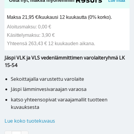
Osta nyt, maksa myöhemmin
Lue lisää
Maksa 21,95 €/kuukausi 12 kuukautta (0% korko).
Aloitusmaksu: 0,00 €
Käsittelymaksu: 3,90 €
Yhteensä 263,43 € 12 kuukauden aikana.
Jäspi VLK ja VLS vedenlämmittimen varolaiteryhmä LK
15-54
Sekoittajalla varustettu varolaite
Jäspi lämminvesivaraajan varaosa
katso yhteensopivat varaajamallit tuotteen
kuvauksesta
Lue koko tuotekuvaus
Jäspi VLK/VLS varaajan varolaiteryhmä LK 15-54 - M01296 määrä