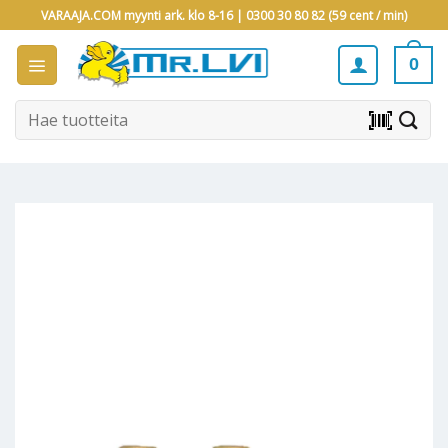
Skip
VARAAJA.COM myynti ark. klo 8-16 |
0300 30 80 82 (59 cent / min)
to
content
0
Etsi:
barcode_scanner