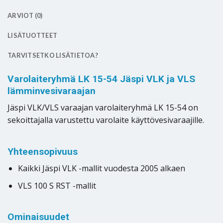
ARVIOT (0)
LISÄTUOTTEET
TARVITSETKO LISÄTIETOA?
Varolaiteryhmä LK 15-54 Jäspi VLK ja VLS
lämminvesivaraajan
Jäspi VLK/VLS varaajan varolaiteryhmä LK 15-54 on
sekoittajalla varustettu varolaite käyttövesivaraajille.
Yhteensopivuus
Kaikki Jäspi VLK -mallit vuodesta 2005 alkaen
VLS 100 S RST -mallit
Ominaisuudet