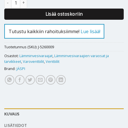
Lisää ostoskoriin
Tutustu kaikkiin rahoituksiimme!
Lue lisää!
Tuotetunnus (SKU):
J-5260009
Osastot:
Lämminvesivaraajat
,
Lämminvesivaraajien varaosat ja
tarvikkeet
,
Varoventtiilit
,
Venttiilit
Brand:
JÄSPI
KUVAUS
LISÄTIEDOT