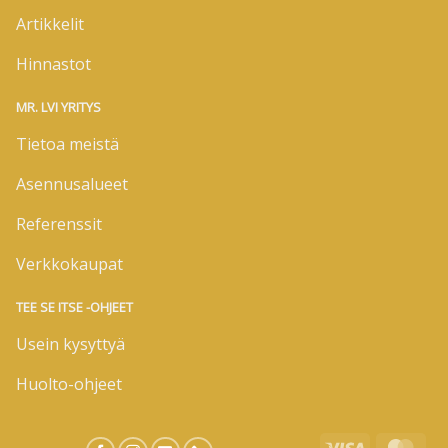
Artikkelit
Hinnastot
MR. LVI YRITYS
Tietoa meistä
Asennusalueet
Referenssit
Verkkokaupat
TEE SE ITSE -OHJEET
Usein kysyttyä
Huolto-ohjeet
Visa
Mas