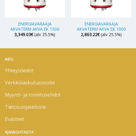
ENERGIAVARAAJA
ENERGIAVARAAJA
AKVATERM AKVA EK 1500
AKVATERM AKVA EK 1000
3,349.03
€
(alv 25.5%)
2,863.22
€
(alv 25.5%)
INFO
Yhteystiedot
Verkkolaskutusosoite
Myynti- ja toimitusehdot
Tietosuojaseloste
Evästeet
AJANKOHTAISTA