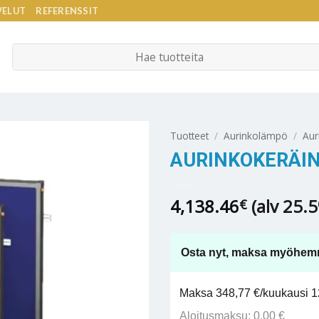
VELUT
REFERENSSIT
Etsi:
Tuotteet
/
Aurinkolämpö
/
Aur
AURINKOKERÄIN
4,138.46
(alv 25.
€
Osta nyt, maksa myöhem
Maksa 348,77 €/kuukausi 12
Aloitusmaksu: 0,00 €