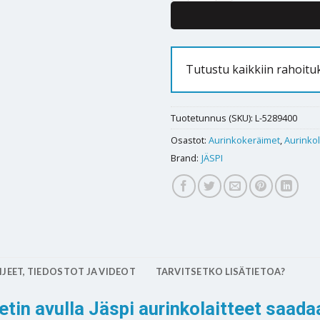
Tutustu kaikkiin rahoit
Tuotetunnus (SKU):
L-5289400
Osastot:
Aurinkokeräimet
,
Aurinko
Brand:
JÄSPI
JEET, TIEDOSTOT JA VIDEOT
TARVITSETKO LISÄTIETOA?
tin avulla Jäspi aurinkolaitteet saad