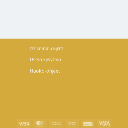
TEE SE ITSE -OHJEET
Usein kysyttyä
Huolto-ohjeet
Visa
MasterCard
Bank
Cash
Invoice
Visa