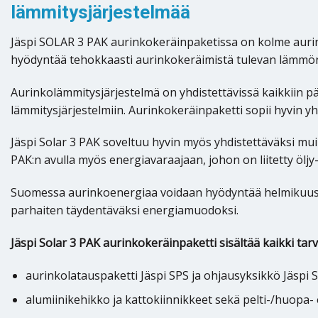
lämmitysjärjestelmää
Jäspi SOLAR 3 PAK aurinkokeräinpaketissa on kolme aurin
hyödyntää tehokkaasti aurinkokeräimistä tulevan lämmön
Aurinkolämmitysjärjestelmä on yhdistettävissä kaikkiin pä
lämmitysjärjestelmiin. Aurinkokeräinpaketti sopii hyvin 
Jäspi Solar 3 PAK soveltuu hyvin myös yhdistettäväksi muihi
PAK:n avulla myös energiavaraajaan, johon on liitetty öljy-
Suomessa aurinkoenergiaa voidaan hyödyntää helmikuusta
parhaiten täydentäväksi energiamuodoksi.
Jäspi Solar 3 PAK aurinkokeräinpaketti sisältää kaikki tar
aurinkolatauspaketti Jäspi SPS ja ohjausyksikkö Jäspi 
alumiinikehikko ja kattokiinnikkeet sekä pelti-/huopa- et