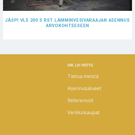
JÄSPI VLS 200 S RST LÄMMINVESIVARAAJAN ASENNUS
ARVOKOHTEESEEN
MR. LVI YRITYS
Tietoa meistä
Asennusalueet
Referenssit
Verkkokaupat