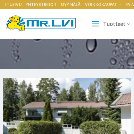
Skip
ETUSIVU
YHTEYSTIEDOT
MYYMÄLÄ
VERKKOKAUPAT
PAL
to
content
Tuotteet