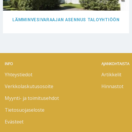
LÄMMINVESIVARAAJAN ASENNUS TALOYHTIÖÖN
INFO
AJANKOHTAISTA
Yhteystiedot
Artikkelit
Verkkolaskutusosoite
Hinnastot
Myynti- ja toimitusehdot
Tietosuojaseloste
Evästeet