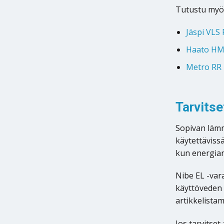
Tutustu myös
Jäspi VLS
Haato H
Metro RR
Tarvits
Sopivan lämm
käytettävissä
kun energia
Nibe EL -var
käyttöveden t
artikkelista
Jos tarvitse