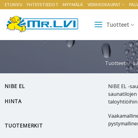
Skip
ETUSIVU
YHTEYSTIEDOT
MYYMÄLÄ
VERKKOKAUPAT
PAL
to
content
Tuotteet
Tuotteet
/
L
NIBE EL
NIBE EL -sau
saunatilojen 
HINTA
taloyhtiöihi
Vaakamallinen
pystymalline
TUOTEMERKIT