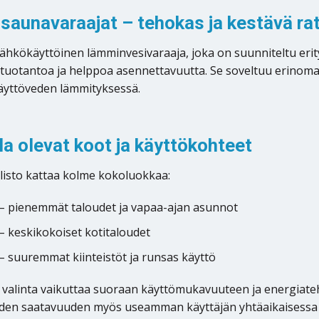
 saunavaraajat – tehokas ja kestävä r
ähkökäyttöinen lämminvesivaraaja, joka on suunniteltu erityi
tuotantoa ja helppoa asennettavuutta. Se soveltuu erinomai
käyttöveden lämmityksessä.
la olevat koot ja käyttökohteet
listo kattaa kolme kokoluokkaa:
– pienemmät taloudet ja vapaa-ajan asunnot
– keskikokoiset kotitaloudet
– suuremmat kiinteistöt ja runsas käyttö
valinta vaikuttaa suoraan käyttömukavuuteen ja energiateh
den saatavuuden myös useamman käyttäjän yhtäaikaisessa 