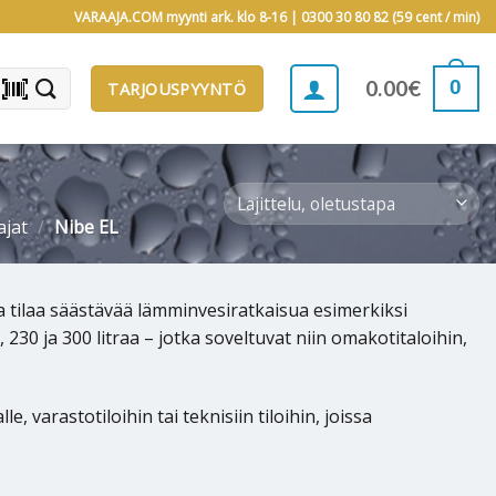
VARAAJA.COM myynti ark. klo 8-16 |
0300 30 80 82 (59 cent / min)
barcode_scanner
0
0.00
€
TARJOUSPYYNTÖ
ajat
/
Nibe EL
ja tilaa säästävää lämminvesiratkaisua esimerkiksi
230 ja 300 litraa – jotka soveltuvat niin omakotitaloihin,
varastotiloihin tai teknisiin tiloihin, joissa