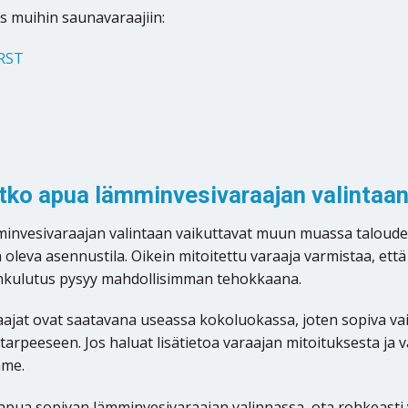
 muihin saunavaraajiin:
 RST
M
etko apua lämminvesivaraajan valintaa
invesivaraajan valintaan vaikuttavat muun muassa taloude
 oleva asennustila. Oikein mitoitettu varaaja varmistaa, että 
nkulutus pysyy mahdollisimman tehokkaana.
aajat ovat saatavana useassa kokoluokassa, joten sopiva 
arpeeseen. Jos haluat lisätietoa varaajan mitoituksesta ja v
mme.
t apua sopivan lämminvesivaraajan valinnassa, ota rohkeasti