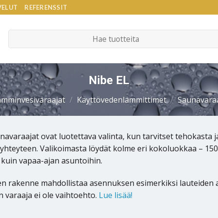
VELUT
REFERENSSIT
Etsi:
Nibe EL
ämminvesivaraajat
/
Käyttövedenlämmittimet
/
Saunavara
navaraajat ovat luotettava valinta, kun tarvitset tehokasta 
yhteyteen. Valikoimasta löydät kolme eri kokoluokkaa – 150, 
n kuin vapaa-ajan asuntoihin.
 rakenne mahdollistaa asennuksen esimerkiksi lauteiden alle, 
n varaaja ei ole vaihtoehto.
Lue lisää!