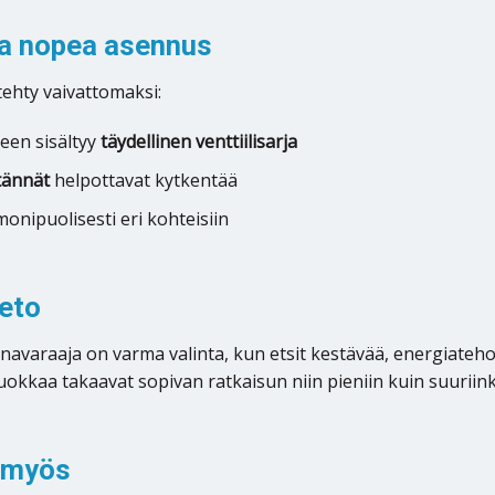
ja nopea asennus
ehty vaivattomaksi:
een sisältyy
täydellinen venttiilisarja
itännät
helpottavat kytkentää
onipuolisesti eri kohteisiin
eto
navaraaja on varma valinta, kun etsit kestävää, energiateh
okkaa takaavat sopivan ratkaisun niin pieniin kuin suuriinki
 myös