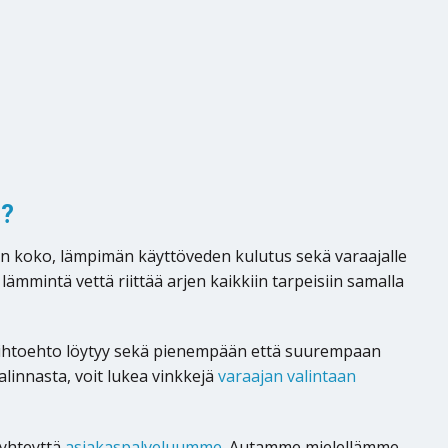
n?
n koko, lämpimän käyttöveden kulutus sekä varaajalle
lämmintä vettä riittää arjen kaikkiin tarpeisiin samalla
vaihtoehto löytyy sekä pienempään että suurempaan
alinnasta, voit lukea vinkkejä
varaajan valintaan
 yhteyttä
asiakaspalveluumme
. Autamme mielellämme