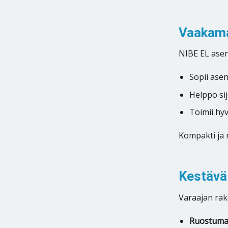
Vaakamal
NIBE EL asen
Sopii ase
Helppo si
Toimii hy
Kompakti ja 
Kestävä 
Varaajan rake
Ruostumat