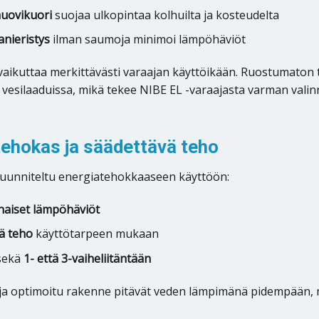
uovikuori
suojaa ulkopintaa kolhuilta ja kosteudelta
anieristys
ilman saumoja minimoi lämpöhäviöt
vaikuttaa merkittävästi varaajan käyttöikään. Ruostumaton
a vesilaaduissa, mikä tekee NIBE EL -varaajasta varman valin
tehokas ja säädettävä teho
uunniteltu energiatehokkaaseen käyttöön:
haiset lämpöhäviöt
ä teho
käyttötarpeen mukaan
sekä
1- että 3-vaiheliitäntään
 ja optimoitu rakenne pitävät veden lämpimänä pidempään, 