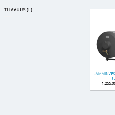
TILAVUUS (L)
+
LÄMMINVESI
1
1,255.0