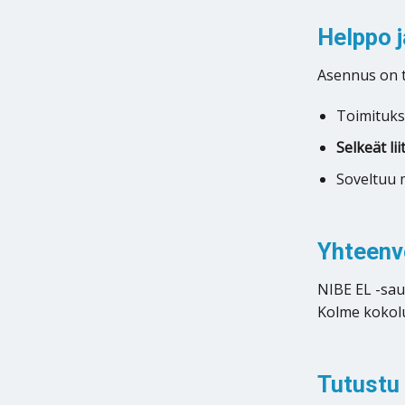
Helppo 
Asennus on t
Toimituks
Selkeät li
Soveltuu m
Yhteenv
NIBE EL -sau
Kolme kokolu
Tutustu