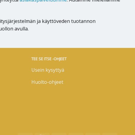
tysjärjestelmän ja käyttöveden tuotannon
ollon avulla.
TEE SE ITSE -OHJEET
Usein kysyttyä
Huolto-ohjeet