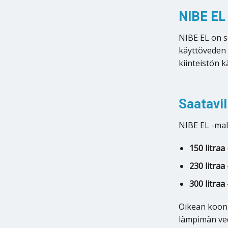
NIBE EL
NIBE EL on s
käyttöveden 
kiinteistön 
Saatavil
NIBE EL -mal
150 litraa
230 litraa
300 litraa
Oikean koon 
lämpimän ve