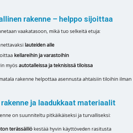
linen rakenne – helppo sijoittaa
netaan vaakatasoon, mikä tuo selkeitä etuja:
nnettavaksi
lauteiden alle
joittaa
kellareihin ja varastoihin
vin myös
autotalleissa ja teknisissä tiloissa
matala rakenne helpottaa asennusta ahtaisiin tiloihin ilma
rakenne ja laadukkaat materiaalit
nne on suunniteltu pitkäikäiseksi ja turvalliseksi:
on terässäiliö
kestää hyvin käyttöveden rasitusta