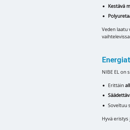
Kestävä m
Polyureta
Veden laatu 
vaihteleviss
Energia
NIBE EL on s
Erittäin
al
Säädettäv
Soveltuu 
Hyvä eristys