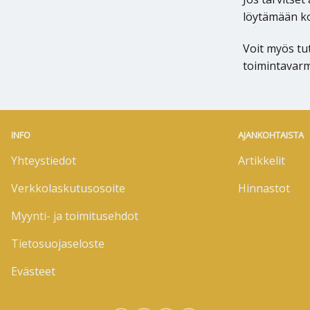
löytämään ko
Voit myös t
toimintavarm
INFO
AJANKOHTAISTA
Yhteystiedot
Artikkelit
Verkkolaskutusosoite
Hinnastot
Myynti- ja toimitusehdot
Tietosuojaseloste
Evästeet