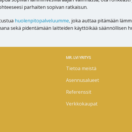
hteeseesi parhaiten sopivan ratkaisun.
utustua
huolenpitopalveluumme,
joka auttaa pitämään lämmi
ana sekä pidentämään laitteiden käyttöikää säännöllisen hu
MR. LVI YRITYS
Tietoa meistä
Asennusalueet
Referenssit
Verkkokaupat