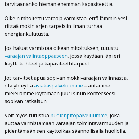
tarvitaananko hieman enemmän kapasiteettia.
Oikein mitoitettu varaaja varmistaa, että lämmin vesi
riittää mökin arjen tarpeisiin ilman turhaa
energiankulutusta.
Jos haluat varmistaa oikean mitoituksen, tutustu
varaajan valintaoppaaseen
, jossa käydään läpi eri
käyttökohteet ja kapasiteettitarpeet.
Jos tarvitset apua sopivan mökkivaraajan valinnassa,
ota yhteyttä
asiakaspalveluumme
– autamme
mielellämme löytämään juuri sinun kohteeseesi
sopivan ratkaisun.
Voit myös tutustua
huolenpitopalveluumme
, joka
auttaa varmistamaan varaajan toimintavarmuuden ja
pidentämään sen käyttöikää säännöllisellä huollolla.