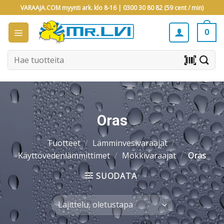
Skip
VARAAJA.COM myynti ark. klo 8-16 |
0300 30 80 82 (59 cent / min)
to
content
0
Etsi:
barcode_scanner
Oras
Tuotteet
/
Lämminvesivaraajat
/
Käyttövedenlämmittimet
/
Mökkivaraajat
/
Oras
SUODATA