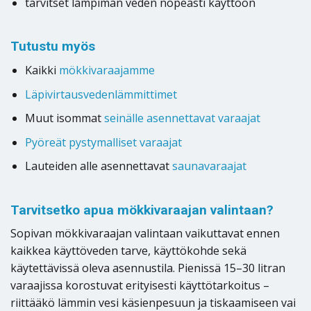
tarvitset lämpimän veden nopeasti käyttöön
Tutustu myös
Kaikki
mökkivaraajamme
Läpivirtausvedenlämmittimet
Muut isommat
seinälle asennettavat varaajat
Pyöreät pystymalliset varaajat
Lauteiden alle asennettavat
saunavaraajat
Tarvitsetko apua mökkivaraajan valintaan?
Sopivan mökkivaraajan valintaan vaikuttavat ennen
kaikkea käyttöveden tarve, käyttökohde sekä
käytettävissä oleva asennustila. Pienissä 15–30 litran
varaajissa korostuvat erityisesti käyttötarkoitus –
riittääkö lämmin vesi käsienpesuun ja tiskaamiseen vai