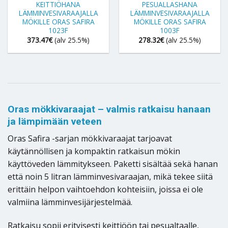
KEITTIÖHANA
PESUALLASHANA
LÄMMINVESIVARAAJALLA
LÄMMINVESIVARAAJALLA
MÖKILLE ORAS SAFIRA
MÖKILLE ORAS SAFIRA
1023F
1003F
373.47
€
(alv 25.5%)
278.32
€
(alv 25.5%)
Oras mökkivaraajat – valmis ratkaisu hanaan
ja lämpimään veteen
Oras Safira -sarjan mökkivaraajat tarjoavat
käytännöllisen ja kompaktin ratkaisun mökin
käyttöveden lämmitykseen. Paketti sisältää sekä hanan
että noin 5 litran lämminvesivaraajan, mikä tekee siitä
erittäin helpon vaihtoehdon kohteisiin, joissa ei ole
valmiina lämminvesijärjestelmää.
Ratkaisu sopii erityisesti keittiöön tai pesualtaalle,