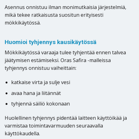
Asennus onnistuu ilman monimutkaisia järjestelmiä,
mikä tekee ratkaisusta suositun erityisesti
mökkikäytössä.
Huomioi tyhjennys kausikäytössä
Mökkikäytössä varaaja tulee tyhjentää ennen talvea
jäätymisen estämiseksi. Oras Safira -malleissa
tyhjennys onnistuu vaiheittain:
katkaise virta ja sulje vesi
avaa hana ja liitännät
tyhjennä säiliö kokonaan
Huolellinen tyhjennys pidentää laitteen käyttöikää ja
varmistaa toimintavarmuuden seuraavalla
käyttökaudella.