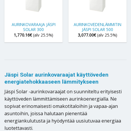
AURINKOVARAAJA JÄSPI
AURINKOVEDENLÄMMITIN
SOLAR 300
JÄSPI SOLAR 500
1,770.16
€
(alv 25.5%)
3,077.00
€
(alv 25.5%)
Jäspi Solar aurinkovaraajat käyttöveden
energiatehokkaaseen lämmitykseen
Jäspi Solar -aurinkovaraajat on suunniteltu erityisesti
käyttöveden lämmittämiseen aurinkoenergialla. Ne
sopivat erinomaisesti omakotitaloihin ja vapaa-ajan
asuntoihin, joissa halutaan pienentää
energiankulutusta ja hyödyntää uusiutuvaa energiaa
luotettavasti.