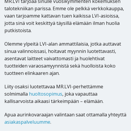
MR.LVI tarjoaa sinulle vuosikymmenten kokemuksen
talotekniikan parissa. Emme ole pelkkä verkkokauppa,
vaan tarjoamme kattavan tuen kaikissa LVI-asioissa,
jotta sinä voit keskittyä täysillä elämään ilman huolia
putkistoista.
Olemme ylpeitä LVI-alan ammattilaisia, jotka auttavat
sinua valinnoissasi, hoitavat myynnin luotettavasti,
asentavat laitteet vaivattomasti ja huolehtivat
tuotteiden varaosamyynnistä sekä huolloista koko
tuotteen elinkaaren ajan.
Liity osaksi luotettavaa MR.LVI-perhettämme
solmimalla
huoltosopimus
, joka vapauttaa
kallisarvoista aikaasi tärkeimpään – elämään.
Apua aurinkovaraajan valintaan saat ottamalla yhteyttä
asiakaspalveluumme
.