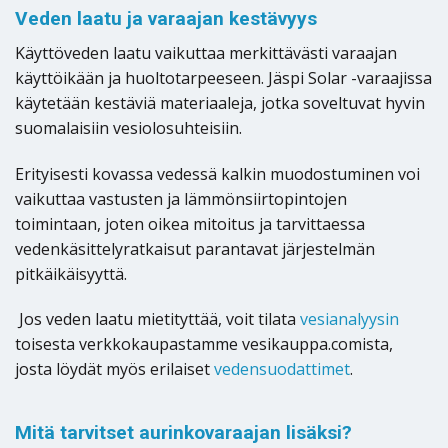
Veden laatu ja varaajan kestävyys
Käyttöveden laatu vaikuttaa merkittävästi varaajan
käyttöikään ja huoltotarpeeseen. Jäspi Solar -varaajissa
käytetään kestäviä materiaaleja, jotka soveltuvat hyvin
suomalaisiin vesiolosuhteisiin.
Erityisesti kovassa vedessä kalkin muodostuminen voi
vaikuttaa vastusten ja lämmönsiirtopintojen
toimintaan, joten oikea mitoitus ja tarvittaessa
vedenkäsittelyratkaisut parantavat järjestelmän
pitkäikäisyyttä.
Jos veden laatu mietityttää, voit tilata
vesianalyysin
toisesta verkkokaupastamme vesikauppa.comista,
josta löydät myös erilaiset
vedensuodattimet
.
Mitä tarvitset aurinkovaraajan lisäksi?