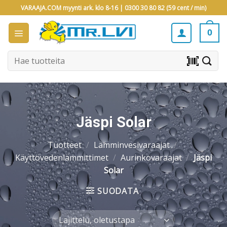
Skip
VARAAJA.COM myynti ark. klo 8-16 |
0300 30 80 82 (59 cent / min)
to
content
0
Etsi:
barcode_scanner
Jäspi Solar
Tuotteet
/
Lämminvesivaraajat
/
Käyttövedenlämmittimet
/
Aurinkovaraajat
/
Jäspi
Solar
SUODATA