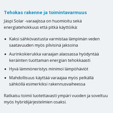
Tehokas rakenne ja toimintavarmuus
Jäspi Solar -varaajissa on huomioitu sekä
energiatehokkuus että pitkä käyttöikä:
Kaksi sähkövastusta varmistaa lämpimän veden
saatavuuden myös pilvisinä jaksoina
Aurinkokierukka varaajan alaosassa hyödyntää
keräinten tuottaman energian tehokkaasti
Hyvä lämmöneristys minimoi lämpöhäviöt
Mahdollisuus käyttää varaajaa myös pelkällä
sähköllä esimerkiksi rakennusvaiheessa
Ratkaisu toimii luotettavasti ympäri vuoden ja soveltuu
myös hybridijärjestelmien osaksi.