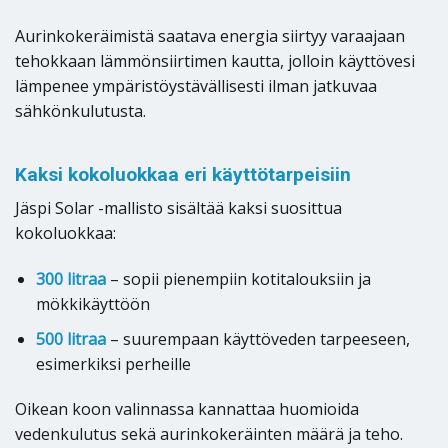
Aurinkokeräimistä saatava energia siirtyy varaajaan
tehokkaan lämmönsiirtimen kautta, jolloin käyttövesi
lämpenee ympäristöystävällisesti ilman jatkuvaa
sähkönkulutusta.
Kaksi kokoluokkaa eri käyttötarpeisiin
Jäspi Solar -mallisto sisältää kaksi suosittua
kokoluokkaa:
300 litraa
– sopii pienempiin kotitalouksiin ja
mökkikäyttöön
500 litraa
– suurempaan käyttöveden tarpeeseen,
esimerkiksi perheille
Oikean koon valinnassa kannattaa huomioida
vedenkulutus sekä aurinkokeräinten määrä ja teho.