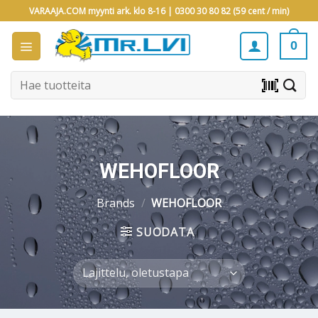
Skip
VARAAJA.COM myynti ark. klo 8-16 |
0300 30 80 82 (59 cent / min)
to
content
0
Etsi:
barcode_scanner
WEHOFLOOR
Brands
/
WEHOFLOOR
SUODATA