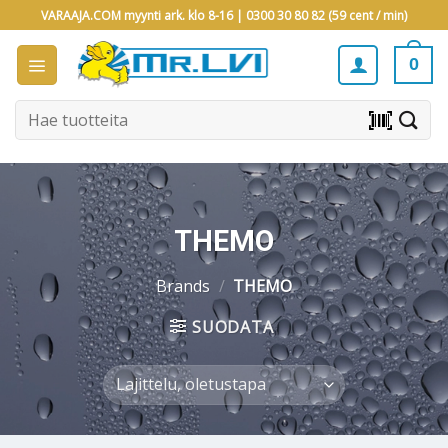
Skip
VARAAJA.COM myynti ark. klo 8-16 |
0300 30 80 82 (59 cent / min)
to
content
0
Etsi:
barcode_scanner
THEMO
Brands
/
THEMO
SUODATA