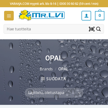
Skip
VARAAJA.COM myynti ark. klo 8-16 |
0300 30 80 82 (59 cent / min)
to
content
0
Etsi:
barcode_scanner
OPAL
Brands
/
OPAL
SUODATA